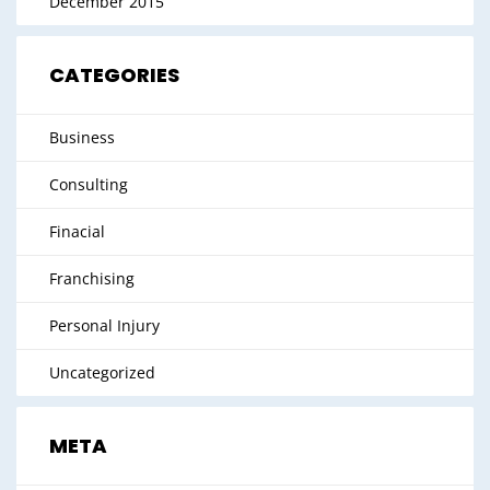
December 2015
CATEGORIES
Business
Consulting
Finacial
Franchising
Personal Injury
Uncategorized
META