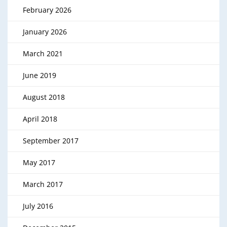
February 2026
January 2026
March 2021
June 2019
August 2018
April 2018
September 2017
May 2017
March 2017
July 2016