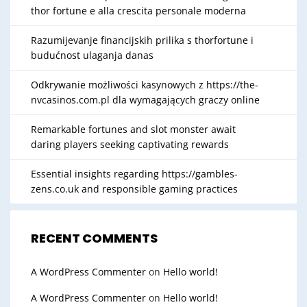
thor fortune e alla crescita personale moderna
Razumijevanje financijskih prilika s thorfortune i
budućnost ulaganja danas
Odkrywanie możliwości kasynowych z https://the-
nvcasinos.com.pl dla wymagających graczy online
Remarkable fortunes and slot monster await
daring players seeking captivating rewards
Essential insights regarding https://gambles-
zens.co.uk and responsible gaming practices
RECENT COMMENTS
A WordPress Commenter
on
Hello world!
A WordPress Commenter
on
Hello world!