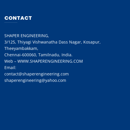
CONTACT
SHAPER ENGINEERING,
3/125, Thiyagi Vishwanatha Dass Nagar, Kosapur,
Theeyambakkam,
Chennai-600060, Tamilnadu, India.
Web – WWW.SHAPERENGINEERING.COM
Email:
contact@shaperengineering.com
shaperengineering@yahoo.com