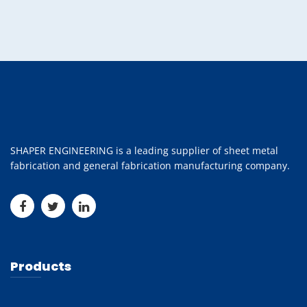
SHAPER ENGINEERING is a leading supplier of sheet metal
fabrication and general fabrication manufacturing company.
Products