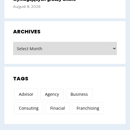
August 8, 2026
ARCHIVES
Archives
TAGS
Advisor
Agency
Business
Consuting
Finacial
Franchising