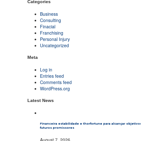
Categories
Business
Consulting
Finacial
Franchising
Personal Injury
Uncategorized
Meta
Log in
Entries feed
Comments feed
WordPress.org
Latest News
Financeira estabilidade e thorfortune para alcançar objetivo
futuros promissores
August 7, 2026