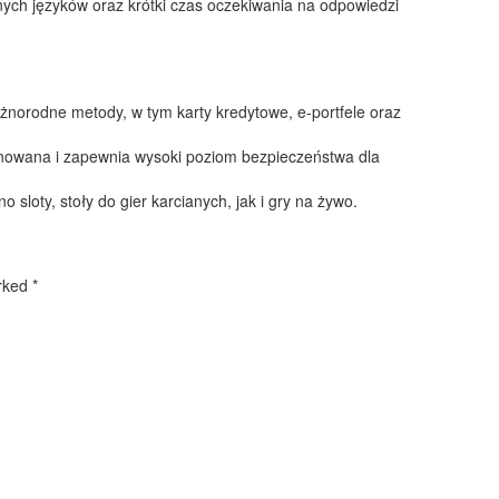
pnych języków oraz krótki czas oczekiwania na odpowiedzi
óżnorodne metody, w tym karty kredytowe, e-portfele oraz
jonowana i zapewnia wysoki poziom bezpieczeństwa dla
sloty, stoły do gier karcianych, jak i gry na żywo.
arked
*