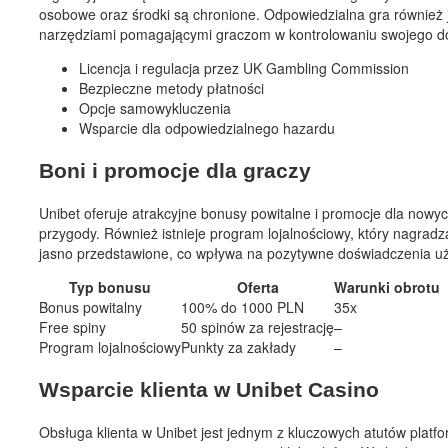
osobowe oraz środki są chronione. Odpowiedzialna gra również
narzędziami pomagającymi graczom w kontrolowaniu swojego d
8
Licencja i regulacja przez UK Gambling Commission
Bezpieczne metody płatności
Opcje samowykluczenia
Wsparcie dla odpowiedzialnego hazardu
Boni i promocje dla graczy
Unibet oferuje atrakcyjne bonusy powitalne i promocje dla nowyc
przygody. Również istnieje program lojalnościowy, który nagradz
jasno przedstawione, co wpływa na pozytywne doświadczenia u
Typ bonusu
Oferta
Warunki obrotu
Bonus powitalny
100% do 1000 PLN
35x
Free spiny
50 spinów za rejestrację
–
Program lojalnościowy
Punkty za zakłady
–
Wsparcie klienta w Unibet Casino
Obsługa klienta w Unibet jest jednym z kluczowych atutów plat