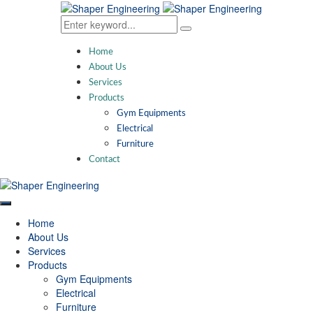
Home
About Us
Services
Products
Gym Equipments
Electrical
Furniture
Contact
Home
About Us
Services
Products
Gym Equipments
Electrical
Furniture