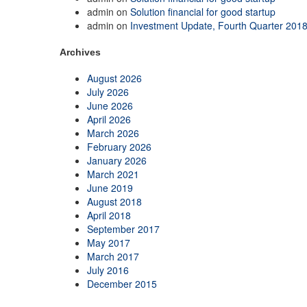
admin
on
Solution financial for good startup
admin
on
Investment Update, Fourth Quarter 201
Archives
August 2026
July 2026
June 2026
April 2026
March 2026
February 2026
January 2026
March 2021
June 2019
August 2018
April 2018
September 2017
May 2017
March 2017
July 2016
December 2015