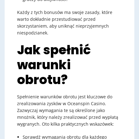
Każdy z tych bonusów ma swoje zasady, które
warto dokładnie przestudiować przed
skorzystaniem, aby uniknąć nieprzyjemnych
niespodzianek.
Jak spełnić
warunki
obrotu?
Spełnienie warunków obrotu jest kluczowe do
zrealizowania zysków w Oceanspin Casino.
Zazwyczaj wymagania te są określone jako
mnożnik, który należy zrealizować przed wypłatą
wygranych. Oto kilka praktycznych wskazówek:
Sprawdź wymagania obrotu dla każdego