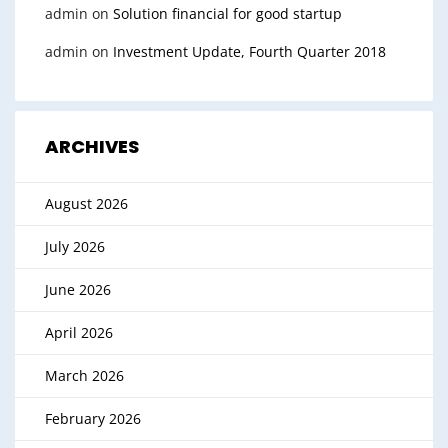
admin
on
Solution financial for good startup
admin
on
Investment Update, Fourth Quarter 2018
ARCHIVES
August 2026
July 2026
June 2026
April 2026
March 2026
February 2026