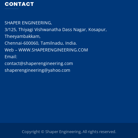
CONTACT
SHAPER ENGINEERING,
3/125, Thiyagi Vishwanatha Dass Nagar, Kosapur,
Theeyambakkam,
Chennai-600060, Tamilnadu, India.
Web – WWW.SHAPERENGINEERING.COM
Email:
contact@shaperengineering.com
shaperengineering@yahoo.com
Copyright © Shaper Engineering, All rights reserved.