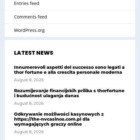
Entries feed
Comments feed
WordPress.org
LATEST NEWS
Innumerevoli aspetti del successo sono legati a
thor fortune e alla crescita personale moderna
August 8, 2026
Razumijevanje financijskih prilika s thorfortune
i budućnost ulaganja danas
August 8, 2026
Odkrywanie możliwości kasynowych z
https://the-nvcasinos.com.pl dla
wymagających graczy online
August 8, 2026