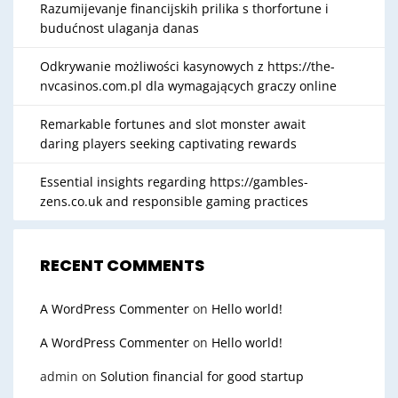
Razumijevanje financijskih prilika s thorfortune i
budućnost ulaganja danas
Odkrywanie możliwości kasynowych z https://the-
nvcasinos.com.pl dla wymagających graczy online
Remarkable fortunes and slot monster await
daring players seeking captivating rewards
Essential insights regarding https://gambles-
zens.co.uk and responsible gaming practices
RECENT COMMENTS
A WordPress Commenter
on
Hello world!
A WordPress Commenter
on
Hello world!
admin
on
Solution financial for good startup