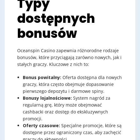
Typy
dostępnych
bonusów
Oceanspin Casino zapewnia różnorodne rodzaje
bonusów, które przyciągają zarówno nowych, jak i
stałych graczy. Kluczowe z nich to:
Bonus powitalny:
Oferta dostępna dla nowych
graczy, która często obejmuje dopasowanie
pierwszego depozytu i darmowe spiny.
Bonusy lojalnościowe:
System nagród za
regularną grę, który może obejmować
cashbacki oraz dostęp do ekskluzywnych
promocji.
Oferty czasowe:
Specjalne promocje, które są
dostępne przez ograniczony czas, aby zachęcić
graczy do aktywności.