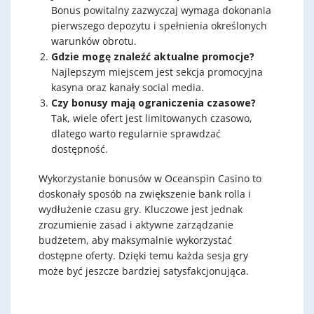
Bonus powitalny zazwyczaj wymaga dokonania
pierwszego depozytu i spełnienia określonych
warunków obrotu.
Gdzie mogę znaleźć aktualne promocje?
Najlepszym miejscem jest sekcja promocyjna
kasyna oraz kanały social media.
Czy bonusy mają ograniczenia czasowe?
Tak, wiele ofert jest limitowanych czasowo,
dlatego warto regularnie sprawdzać
dostępność.
Wykorzystanie bonusów w Oceanspin Casino to
doskonały sposób na zwiększenie bank rolla i
wydłużenie czasu gry. Kluczowe jest jednak
zrozumienie zasad i aktywne zarządzanie
budżetem, aby maksymalnie wykorzystać
dostępne oferty. Dzięki temu każda sesja gry
może być jeszcze bardziej satysfakcjonująca.