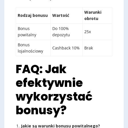
Warunki
Rodzaj bonusu
Wartość
obrotu
Bonus
Do 100%
25x
powitalny
depozytu
Bonus
Cashback 10%
Brak
lojalnościowy
FAQ: Jak
efektywnie
wykorzystać
bonusy?
Jakie są warunki bonusu powitalnego?