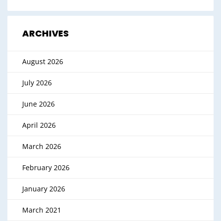
ARCHIVES
August 2026
July 2026
June 2026
April 2026
March 2026
February 2026
January 2026
March 2021