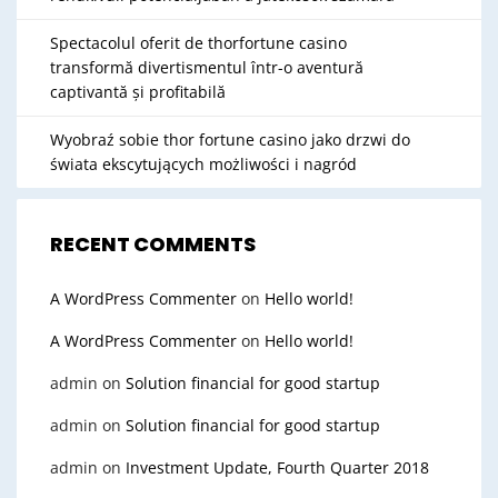
Spectacolul oferit de thorfortune casino
transformă divertismentul într-o aventură
captivantă și profitabilă
Wyobraź sobie thor fortune casino jako drzwi do
świata ekscytujących możliwości i nagród
RECENT COMMENTS
A WordPress Commenter
on
Hello world!
A WordPress Commenter
on
Hello world!
admin
on
Solution financial for good startup
admin
on
Solution financial for good startup
admin
on
Investment Update, Fourth Quarter 2018