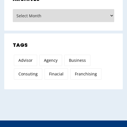
Archives
TAGS
Advisor
Agency
Business
Consuting
Finacial
Franchising