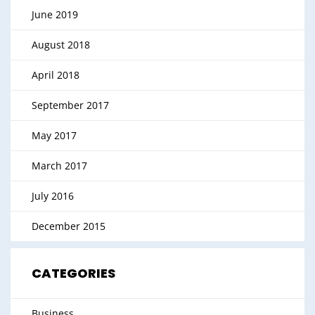
June 2019
August 2018
April 2018
September 2017
May 2017
March 2017
July 2016
December 2015
CATEGORIES
Business