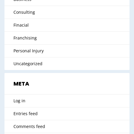
Consulting
Finacial
Franchising
Personal Injury
Uncategorized
META
Log in
Entries feed
Comments feed