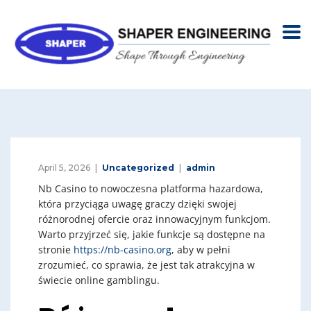
April 5, 2026
Uncategorized
admin
Nb Casino to nowoczesna platforma hazardowa,
która przyciąga uwagę graczy dzięki swojej
różnorodnej ofercie oraz innowacyjnym funkcjom.
Warto przyjrzeć się, jakie funkcje są dostępne na
stronie
https://nb-casino.org
, aby w pełni
zrozumieć, co sprawia, że jest tak atrakcyjna w
świecie online gamblingu.