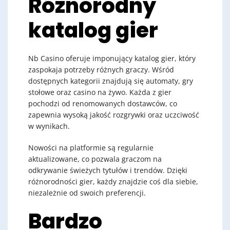
Różnorodny
katalog gier
Nb Casino oferuje imponujący katalog gier, który
zaspokaja potrzeby różnych graczy. Wśród
dostępnych kategorii znajdują się automaty, gry
stołowe oraz casino na żywo. Każda z gier
pochodzi od renomowanych dostawców, co
zapewnia wysoką jakość rozgrywki oraz uczciwość
w wynikach.
Nowości na platformie są regularnie
aktualizowane, co pozwala graczom na
odkrywanie świeżych tytułów i trendów. Dzięki
różnorodności gier, każdy znajdzie coś dla siebie,
niezależnie od swoich preferencji.
Bardzo