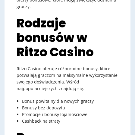
graczy.
Rodzaje
bonusów w
Ritzo Casino
Ritzo Casino oferuje różnorodne bonusy, które
pozwalają graczom na maksymalne wykorzystanie
swojego doświadczenia. Wśród
najpopularniejszych znajdują się:
Bonus powitalny dla nowych graczy
Bonusy bez depozytu
Promocje i bonusy lojalnościowe
Cashback na straty