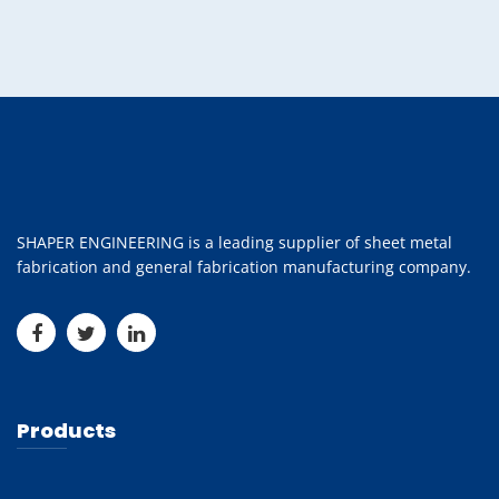
SHAPER ENGINEERING is a leading supplier of sheet metal
fabrication and general fabrication manufacturing company.
Products