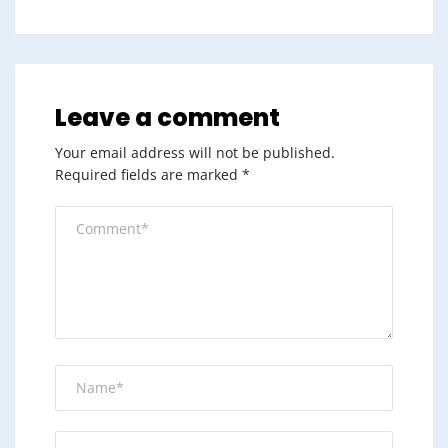
Leave a comment
Your email address will not be published.
Required fields are marked
*