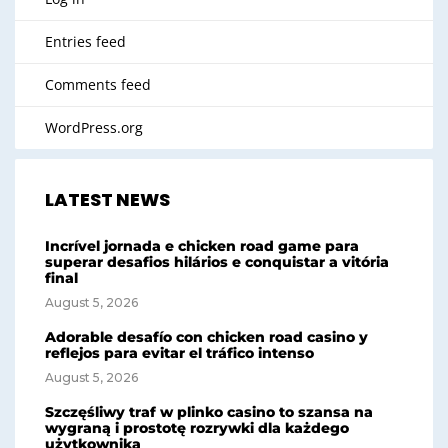
Entries feed
Comments feed
WordPress.org
LATEST NEWS
Incrível jornada e chicken road game para
superar desafios hilários e conquistar a vitória
final
August 5, 2026
Adorable desafío con chicken road casino y
reflejos para evitar el tráfico intenso
August 5, 2026
Szczęśliwy traf w plinko casino to szansa na
wygraną i prostotę rozrywki dla każdego
użytkownika