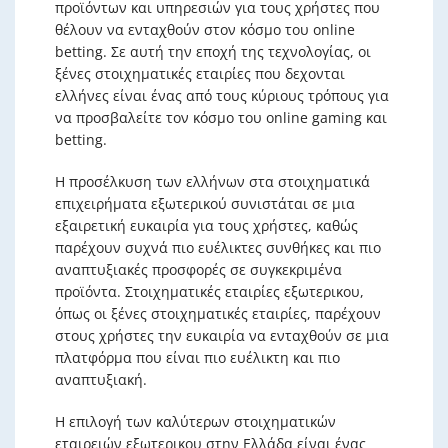
προϊόντων και υπηρεσιών για τους χρήστες που
θέλουν να ενταχθούν στον κόσμο του online
betting. Σε αυτή την εποχή της τεχνολογίας, οι
ξένες στοιχηματικές εταιρίες που δεχονται
ελλήνες είναι ένας από τους κύριους τρόπους για
να προσβαλείτε τον κόσμο του online gaming και
betting.
Η προσέλκυση των ελλήνων στα στοιχηματικά
επιχειρήματα εξωτερικού συνιστάται σε μια
εξαιρετική ευκαιρία για τους χρήστες, καθώς
παρέχουν συχνά πιο ευέλικτες συνθήκες και πιο
αναπτυξιακές προσφορές σε συγκεκριμένα
προϊόντα. Στοιχηματικές εταιρίες εξωτερικου,
όπως οι ξένες στοιχηματικές εταιρίες, παρέχουν
στους χρήστες την ευκαιρία να ενταχθούν σε μια
πλατφόρμα που είναι πιο ευέλικτη και πιο
αναπτυξιακή.
Η επιλογή των καλύτερων στοιχηματικών
εταιρειών εξωτερικου στην Ελλάδα είναι ένας