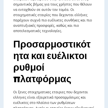
σημαντικός βήμας για τους χρήστες που θέλουν
να ενταχθούν σε αυτόν τον τομέα. Οι
στοιχηματικές εταιρίες που δεχονται ελλήνες
παρέχουν συχνά πιο ευέλικτες συνθήκες και πιο
αναπτυξιακές προσφορές, καθώς και πιο
αποτελεσματικές τεχνολογίες.
Προσαρμοστικότ
ητα και ευέλικτοι
ρυθμοί
πλατφόρμας
Οι ξενες στοιχηματικες εταιριες που δεχονται
ελληνες είναι εξαιρετικά προσαρμόσιμες και
ευέλικτες στο πλαίσιο των ρυθμίσεων
πλατφόρμας. Αυτές οι εταιρίες έχουν εξειδικευτεί