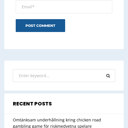
RECENT POSTS
Omtänksam underhållning kring chicken road
gambling game för riskmedvetna spelare