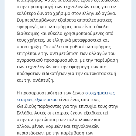
στην προσαρμογή των τεχνολογιών τους για τον
καλύτερο δυνατό χρήσιμο στον ελληνικό αγώνα.
Συμπεριλαμβάνουν εξαίρετα αποτελεσματικές
εφαρμογές και πλατφόρμες που είναι εύκολα
διαθέσιμες και εύκολα χρησιμοποιούμενες από
τους χρήστες, με ελληνικά μεταφραστικά και
υποστήριξη. Οι ευέλικτοι ρυθμοί πλατφόρμας
επιτρέπουν την αντιμετώπιση των αλλαγών του
αγοραστικού προσαρμοσμένα, με την παρέμβαση
των τεχνολογιών και την εφαρμογή των πιο
πρόσφατων ειδικοτήτων για την αυτοκατασκευή
και την ανάπτυξη.
Η προσαρμοστικότητα των ξενεσ
στοιχηματικες
εταιριες εξωτερικου
είναι ένας από τους
κλειδιούς παράγοντες για την επιτυχία τους στην
Ελλάδα. Αυτές οι εταιρίες έχουν εξειδικευτεί
στην αντιμετώπιση των πολυπλοκών και
αλλοιωμένων νομικών και τεχνολογικών
περιστάσεων, με την παρέμβαση των