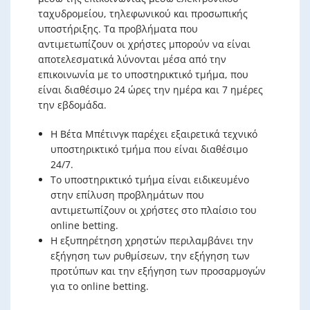
ταχυδρομείου, τηλεφωνικού και προσωπικής
υποστήριξης. Τα προβλήματα που
αντιμετωπίζουν οι χρήστες μπορούν να είναι
αποτελεσματικά λύνονται μέσα από την
επικοινωνία με το υποστηρικτικό τμήμα, που
είναι διαθέσιμο 24 ώρες την ημέρα και 7 ημέρες
την εβδομάδα.
Η Βέτα Μπέτινγκ παρέχει εξαιρετικά τεχνικό
υποστηρικτικό τμήμα που είναι διαθέσιμο
24/7.
Το υποστηρικτικό τμήμα είναι ειδικευμένο
στην επίλυση προβλημάτων που
αντιμετωπίζουν οι χρήστες στο πλαίσιο του
online betting.
Η εξυπηρέτηση χρηστών περιλαμβάνει την
εξήγηση των ρυθμίσεων, την εξήγηση των
προτύπων και την εξήγηση των προσαρμογών
για το online betting.