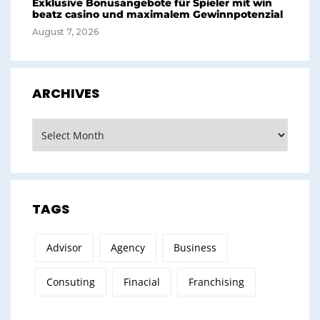
Exklusive Bonusangebote für Spieler mit win
beatz casino und maximalem Gewinnpotenzial
August 7, 2026
ARCHIVES
Archives
TAGS
Advisor
Agency
Business
Consuting
Finacial
Franchising