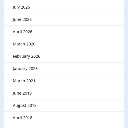
July 2026
June 2026
April 2026
March 2026
February 2026
January 2026
March 2021
June 2019
August 2018
April 2018