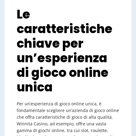
Le
caratteristiche
chiave per
un’esperienza
di gioco online
unica
Per un’esperienza di gioco online unica, è
fondamentale scegliere un’azienda di gioco online
che offra caratteristiche di gioco di alta qualità.
Winnita Casino, ad esempio, offre una vasta
gamma di giochi online, tra cui slot, roulette,