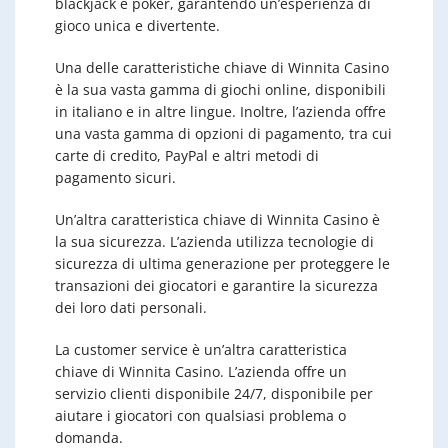
blackjack e poker, garantendo un’esperienza di
gioco unica e divertente.
Una delle caratteristiche chiave di Winnita Casino
è la sua vasta gamma di giochi online, disponibili
in italiano e in altre lingue. Inoltre, l’azienda offre
una vasta gamma di opzioni di pagamento, tra cui
carte di credito, PayPal e altri metodi di
pagamento sicuri.
Un’altra caratteristica chiave di Winnita Casino è
la sua sicurezza. L’azienda utilizza tecnologie di
sicurezza di ultima generazione per proteggere le
transazioni dei giocatori e garantire la sicurezza
dei loro dati personali.
La customer service è un’altra caratteristica
chiave di Winnita Casino. L’azienda offre un
servizio clienti disponibile 24/7, disponibile per
aiutare i giocatori con qualsiasi problema o
domanda.