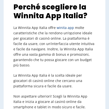
Perché scegliere la
Winnita App Italia?
La Winnita App Italia offre
winita app
molte
caratteristiche che la rendono un’opzione ideale
per giocatori di casinò online. La piattaforma è
facile da usare, con un’interfaccia utente intuitiva
e facile da navigare. Inoltre, la Winnita App Italia
offre una vasta gamma di bonus e promozioni,
garantendo che tu possa giocare con un budget
più basso.
La Winnita App Italia è la scelta ideale per
giocatori di casinò online che cercano una
piattaforma sicura e facile da usare.
Non aspettare ulteriori! Scegli la Winnita App
Italia e inizia a giocare al casinò online da
smartphone e tablet in modo sicuro e facile.