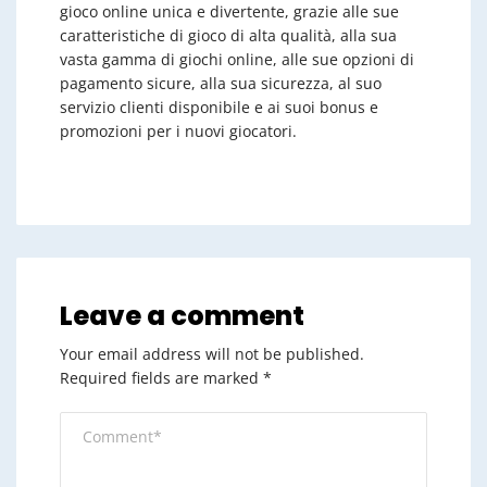
gioco online unica e divertente, grazie alle sue
caratteristiche di gioco di alta qualità, alla sua
vasta gamma di giochi online, alle sue opzioni di
pagamento sicure, alla sua sicurezza, al suo
servizio clienti disponibile e ai suoi bonus e
promozioni per i nuovi giocatori.
Leave a comment
Your email address will not be published.
Required fields are marked
*