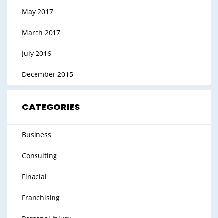
May 2017
March 2017
July 2016
December 2015
CATEGORIES
Business
Consulting
Finacial
Franchising