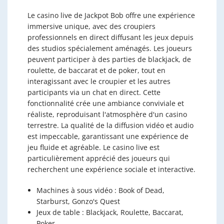
Le casino live de Jackpot Bob offre une expérience
immersive unique, avec des croupiers
professionnels en direct diffusant les jeux depuis
des studios spécialement aménagés. Les joueurs
peuvent participer à des parties de blackjack, de
roulette, de baccarat et de poker, tout en
interagissant avec le croupier et les autres
participants via un chat en direct. Cette
fonctionnalité crée une ambiance conviviale et
réaliste, reproduisant l'atmosphère d'un casino
terrestre. La qualité de la diffusion vidéo et audio
est impeccable, garantissant une expérience de
jeu fluide et agréable. Le casino live est
particulièrement apprécié des joueurs qui
recherchent une expérience sociale et interactive.
Machines à sous vidéo : Book of Dead,
Starburst, Gonzo's Quest
Jeux de table : Blackjack, Roulette, Baccarat,
Poker