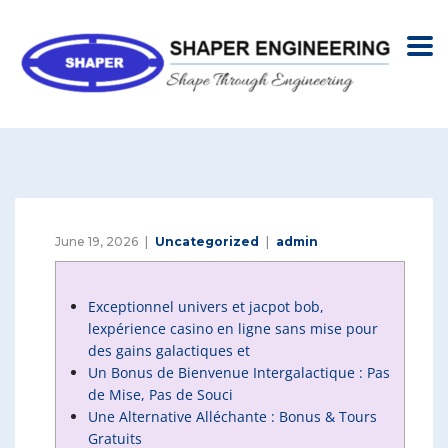
June 19, 2026
Uncategorized
admin
Exceptionnel univers et jacpot bob,
lexpérience casino en ligne sans mise pour
des gains galactiques et
Un Bonus de Bienvenue Intergalactique : Pas
de Mise, Pas de Souci
Une Alternative Alléchante : Bonus & Tours
Gratuits