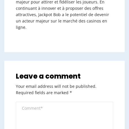
majeur pour attirer et fidéliser les joueurs. En
continuant à innover et à proposer des offres
attractives, Jackpot Bob a le potentiel de devenir
un acteur majeur sur le marché des casinos en
ligne.
Leave a comment
Your email address will not be published.
Required fields are marked
*