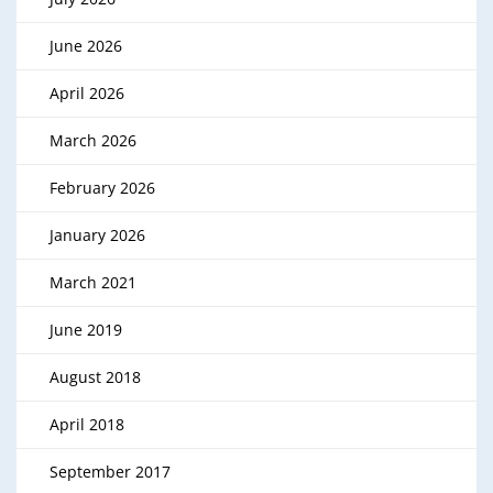
June 2026
April 2026
March 2026
February 2026
January 2026
March 2021
June 2019
August 2018
April 2018
September 2017