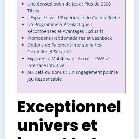
Une Constellation de Jeux : Plus de 2500
Titres
L'Espace Live : L'Expérience du Casino Réelle
Un Programme VIP Galactique :
Récompenses et Avantages Exclusifs
Promotions Hebdomadaires et Cashback
Options de Paiement Interstellaires :
Flexibilité et Sécurité
Expérience Mobile sans Accroc : PWA et
Interface Intuitive
Au-Delà du Bonus : Un Engagement pour le
Jeu Responsable
Exceptionnel
univers et