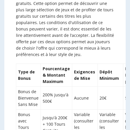
gratuits. Cette option permet de découvrir une
plus large sélection de jeux et de profiter de tours
gratuits sur certains des titres les plus
populaires. Les conditions d'utilisation de ce
bonus peuvent varier, il est donc essentiel de les
lire attentivement avant de l’accepter. La flexibilité
offerte par ces deux options permet aux joueurs
de choisir l'offre qui correspond le mieux à leurs
préférences et à leur style de jeu.
Pourcentage
M
Type de
Exigences
Dépôt
& Montant
M
Bonus
de Mise
Minimum
Maximum
pa
Bonus de
200% jusqu'à
Bienvenue
Aucune
20€
5€
500€
Sans Mise
Bonus
Variable
Variable
Va
Jusqu'à 200€
avec
(consulter
(consulter
(c
+ 100 Tours
Tours
les
les
le