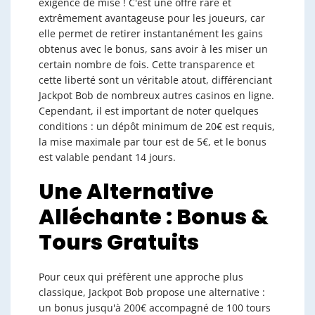
exigence de mise ! C'est une offre rare et
extrêmement avantageuse pour les joueurs, car
elle permet de retirer instantanément les gains
obtenus avec le bonus, sans avoir à les miser un
certain nombre de fois. Cette transparence et
cette liberté sont un véritable atout, différenciant
Jackpot Bob de nombreux autres casinos en ligne.
Cependant, il est important de noter quelques
conditions : un dépôt minimum de 20€ est requis,
la mise maximale par tour est de 5€, et le bonus
est valable pendant 14 jours.
Une Alternative
Alléchante : Bonus &
Tours Gratuits
Pour ceux qui préfèrent une approche plus
classique, Jackpot Bob propose une alternative :
un bonus jusqu'à 200€ accompagné de 100 tours