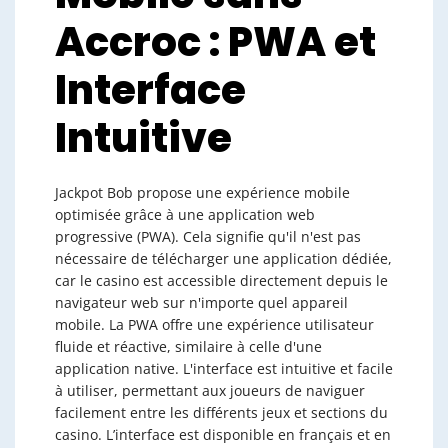
Accroc : PWA et
Interface
Intuitive
Jackpot Bob propose une expérience mobile
optimisée grâce à une application web
progressive (PWA). Cela signifie qu'il n'est pas
nécessaire de télécharger une application dédiée,
car le casino est accessible directement depuis le
navigateur web sur n'importe quel appareil
mobile. La PWA offre une expérience utilisateur
fluide et réactive, similaire à celle d'une
application native. L'interface est intuitive et facile
à utiliser, permettant aux joueurs de naviguer
facilement entre les différents jeux et sections du
casino. L’interface est disponible en français et en