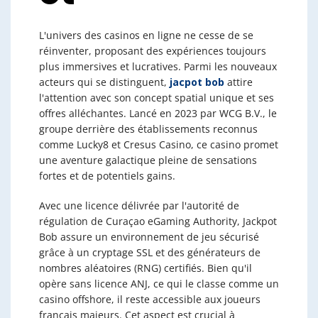
L'univers des casinos en ligne ne cesse de se
réinventer, proposant des expériences toujours
plus immersives et lucratives. Parmi les nouveaux
acteurs qui se distinguent,
jacpot bob
attire
l'attention avec son concept spatial unique et ses
offres alléchantes. Lancé en 2023 par WCG B.V., le
groupe derrière des établissements reconnus
comme Lucky8 et Cresus Casino, ce casino promet
une aventure galactique pleine de sensations
fortes et de potentiels gains.
Avec une licence délivrée par l'autorité de
régulation de Curaçao eGaming Authority, Jackpot
Bob assure un environnement de jeu sécurisé
grâce à un cryptage SSL et des générateurs de
nombres aléatoires (RNG) certifiés. Bien qu'il
opère sans licence ANJ, ce qui le classe comme un
casino offshore, il reste accessible aux joueurs
français majeurs. Cet aspect est crucial à