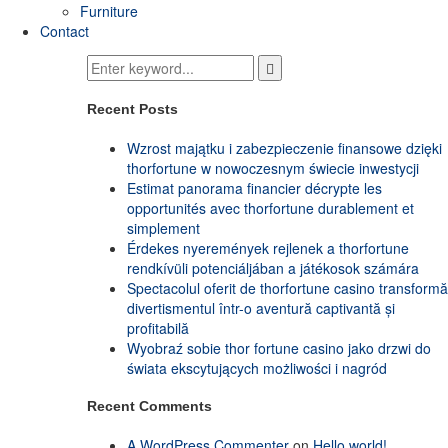
Furniture
Contact
Recent Posts
Wzrost majątku i zabezpieczenie finansowe dzięki
thorfortune w nowoczesnym świecie inwestycji
Estimat panorama financier décrypte les
opportunités avec thorfortune durablement et
simplement
Érdekes nyeremények rejlenek a thorfortune
rendkívüli potenciáljában a játékosok számára
Spectacolul oferit de thorfortune casino transformă
divertismentul într-o aventură captivantă și
profitabilă
Wyobraź sobie thor fortune casino jako drzwi do
świata ekscytujących możliwości i nagród
Recent Comments
A WordPress Commenter
on
Hello world!