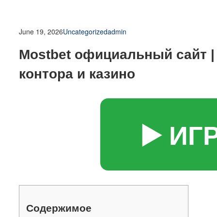
June 19, 2026
Uncategorized
admin
Mostbet официальный сайт |
контора и казино
▶️ ИГ
Содержимое