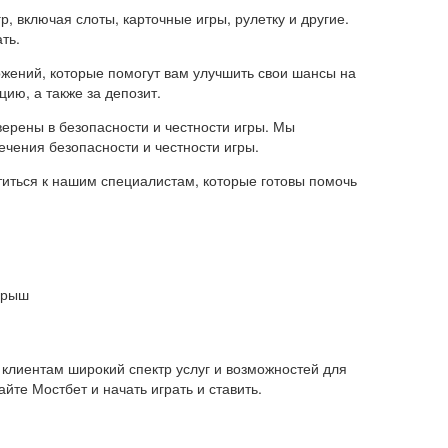
, включая слоты, карточные игры, рулетку и другие.
ть.
ожений, которые помогут вам улучшить свои шансы на
ию, а также за депозит.
верены в безопасности и честности игры. Мы
чения безопасности и честности игры.
титься к нашим специалистам, которые готовы помочь
грыш
 клиентам широкий спектр услуг и возможностей для
йте Мостбет и начать играть и ставить.