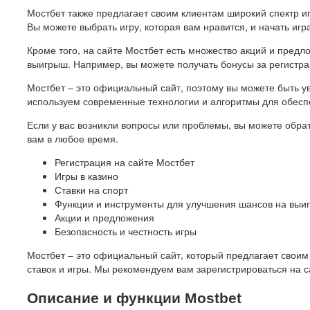
Мостбет также предлагает своим клиентам широкий спектр игр
Вы можете выбрать игру, которая вам нравится, и начать игра
Кроме того, на сайте Мостбет есть множество акций и предл
выигрыш. Например, вы можете получать бонусы за регистрац
Мостбет – это официальный сайт, поэтому вы можете быть у
используем современные технологии и алгоритмы для обеспе
Если у вас возникли вопросы или проблемы, вы можете обра
вам в любое время.
Регистрация на сайте Мостбет
Игры в казино
Ставки на спорт
Функции и инструменты для улучшения шансов на выи
Акции и предложения
Безопасность и честность игры
Мостбет – это официальный сайт, который предлагает своим
ставок и игры. Мы рекомендуем вам зарегистрироваться на са
Описание и функции Mostbet