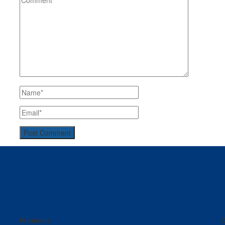
Products