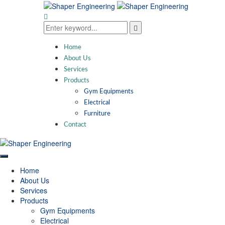
Home
About Us
Services
Products
Gym Equipments
Electrical
Furniture
Contact
Home
About Us
Services
Products
Gym Equipments
Electrical