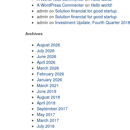
A WordPress Commenter
on
Hello world!
admin
on
Solution financial for good startup
admin
on
Solution financial for good startup
admin
on
Investment Update, Fourth Quarter 201
Archives
August 2026
July 2026
June 2026
April 2026
March 2026
February 2026
January 2026
March 2021
June 2019
August 2018
April 2018
September 2017
May 2017
March 2017
July 2016