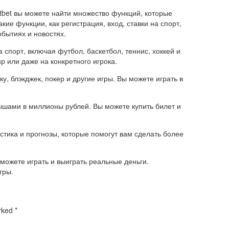
bet вы можете найти множество функций, которые
кие функции, как регистрация, вход, ставки на спорт,
обытиях и новостях.
 спорт, включая футбол, баскетбол, теннис, хоккей и
ир или даже на конкретного игрока.
ку, блэкджек, покер и другие игры. Вы можете играть в
рышами в миллионы рублей. Вы можете купить билет и
истика и прогнозы, которые помогут вам сделать более
 можете играть и выиграть реальные деньги.
гры.
arked
*