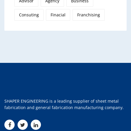
Advisor
Agency
Business
Consuting
Finacial
Franchising
SHAPER ENGINEERING is a leading supplier of sheet metal
fabrication and general fabrication manufacturing company.