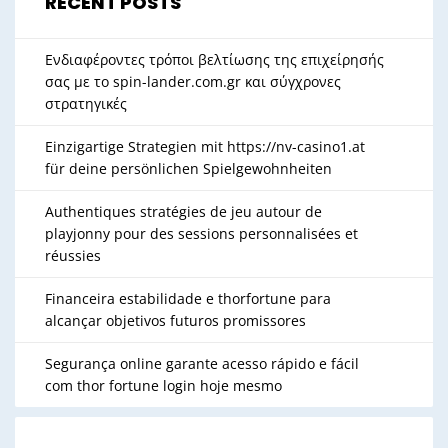
RECENT POSTS
Ενδιαφέροντες τρόποι βελτίωσης της επιχείρησής
σας με το spin-lander.com.gr και σύγχρονες
στρατηγικές
Einzigartige Strategien mit https://nv-casino1.at
für deine persönlichen Spielgewohnheiten
Authentiques stratégies de jeu autour de
playjonny pour des sessions personnalisées et
réussies
Financeira estabilidade e thorfortune para
alcançar objetivos futuros promissores
Segurança online garante acesso rápido e fácil
com thor fortune login hoje mesmo