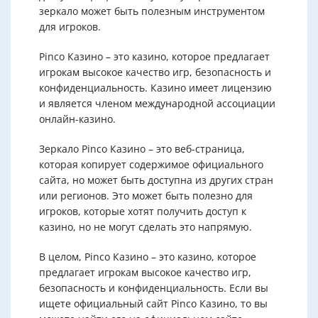
зеркало может быть полезным инструментом
для игроков.
Pinco Казино – это казино, которое предлагает
игрокам высокое качество игр, безопасность и
конфиденциальность. Казино имеет лицензию
и является членом международной ассоциации
онлайн-казино.
Зеркало Pinco Казино – это веб-страница,
которая копирует содержимое официального
сайта, но может быть доступна из других стран
или регионов. Это может быть полезно для
игроков, которые хотят получить доступ к
казино, но не могут сделать это напрямую.
В целом, Pinco Казино – это казино, которое
предлагает игрокам высокое качество игр,
безопасность и конфиденциальность. Если вы
ищете официальный сайт Pinco Казино, то вы