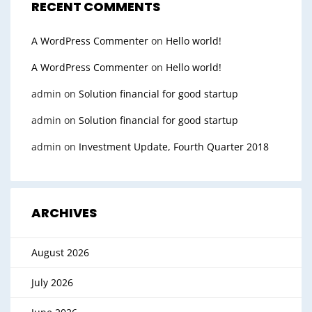
RECENT COMMENTS
A WordPress Commenter
on
Hello world!
A WordPress Commenter
on
Hello world!
admin
on
Solution financial for good startup
admin
on
Solution financial for good startup
admin
on
Investment Update, Fourth Quarter 2018
ARCHIVES
August 2026
July 2026