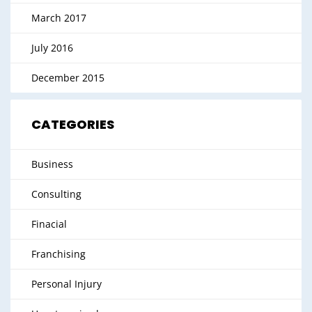
March 2017
July 2016
December 2015
CATEGORIES
Business
Consulting
Finacial
Franchising
Personal Injury