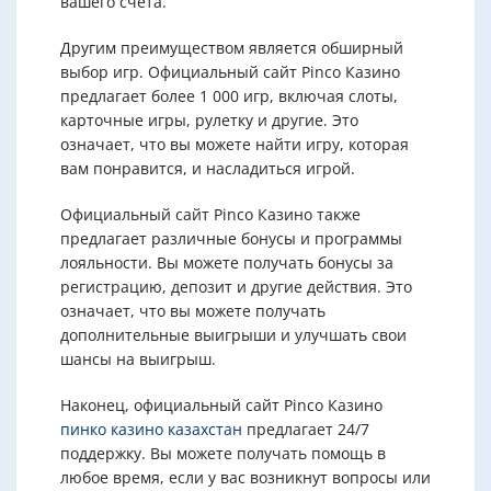
вашего счета.
Другим преимуществом является обширный
выбор игр. Официальный сайт Pinco Казино
предлагает более 1 000 игр, включая слоты,
карточные игры, рулетку и другие. Это
означает, что вы можете найти игру, которая
вам понравится, и насладиться игрой.
Официальный сайт Pinco Казино также
предлагает различные бонусы и программы
лояльности. Вы можете получать бонусы за
регистрацию, депозит и другие действия. Это
означает, что вы можете получать
дополнительные выигрыши и улучшать свои
шансы на выигрыш.
Наконец, официальный сайт Pinco Казино
пинко казино казахстан
предлагает 24/7
поддержку. Вы можете получать помощь в
любое время, если у вас возникнут вопросы или