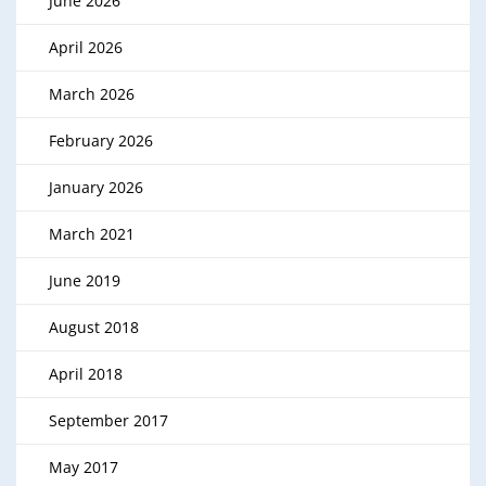
June 2026
April 2026
March 2026
February 2026
January 2026
March 2021
June 2019
August 2018
April 2018
September 2017
May 2017