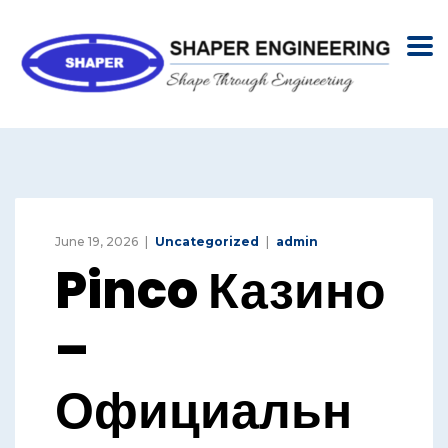
June 19, 2026
Uncategorized
admin
Pinco Казино
–
Официальн