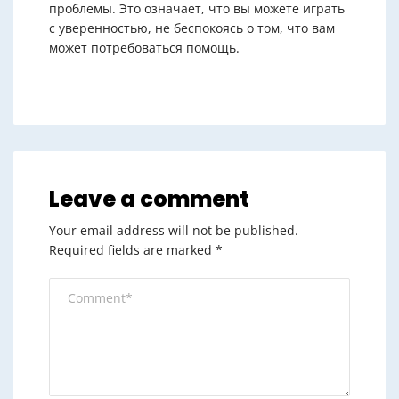
проблемы. Это означает, что вы можете играть
с уверенностью, не беспокоясь о том, что вам
может потребоваться помощь.
Leave a comment
Your email address will not be published.
Required fields are marked
*