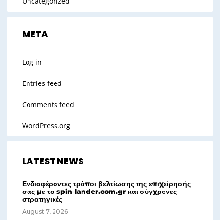
Uncategorized
META
Log in
Entries feed
Comments feed
WordPress.org
LATEST NEWS
Ενδιαφέροντες τρόποι βελτίωσης της επιχείρησής
σας με το spin-lander.com.gr και σύγχρονες
στρατηγικές
August 7, 2026