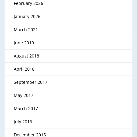
February 2026
January 2026
March 2021
June 2019
August 2018
April 2018
September 2017
May 2017
March 2017
July 2016
December 2015