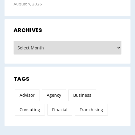
August 7, 2026
ARCHIVES
Archives
TAGS
Advisor
Agency
Business
Consuting
Finacial
Franchising