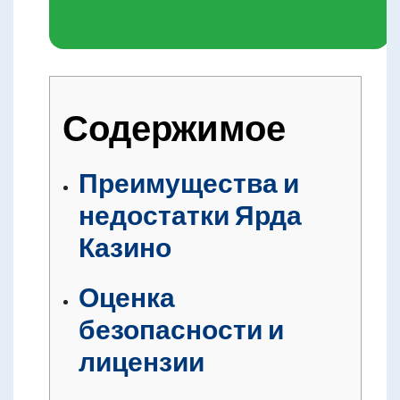
Содержимое
Преимущества и
недостатки Ярда
Казино
Оценка
безопасности и
лицензии