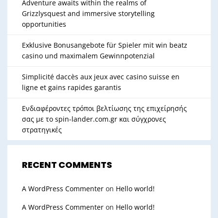
Adventure awaits within the realms of
Grizzlysquest and immersive storytelling
opportunities
Exklusive Bonusangebote für Spieler mit win beatz
casino und maximalem Gewinnpotenzial
Simplicité daccès aux jeux avec casino suisse en
ligne et gains rapides garantis
Ενδιαφέροντες τρόποι βελτίωσης της επιχείρησής
σας με το spin-lander.com.gr και σύγχρονες
στρατηγικές
RECENT COMMENTS
A WordPress Commenter
on
Hello world!
A WordPress Commenter
on
Hello world!