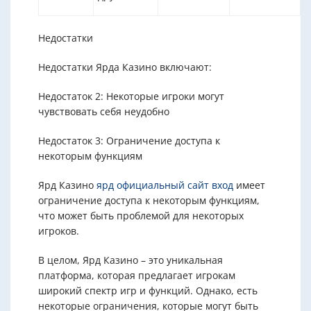
Недостатки
Недостатки Ярда Казино включают:
Недостаток 2: Некоторые игроки могут
чувствовать себя неудобно
Недостаток 3: Ограничение доступа к
некоторым функциям
Ярд Казино
ярд официальный сайт вход
имеет
ограничение доступа к некоторым функциям,
что может быть проблемой для некоторых
игроков.
В целом, Ярд Казино – это уникальная
платформа, которая предлагает игрокам
широкий спектр игр и функций. Однако, есть
некоторые ограничения, которые могут быть