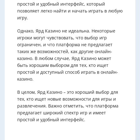
простой и удобный интерфейс, который
позволяет легко найти и начать играть в любую
игру.
Однако, Ярд Казино не идеальна. Некоторые
игроки могут чувствовать, что выбор игр
ограничен, и что платформа не предлагает
таких же возможностей, как другие онлайн-
казино. В любом случае, Ярд Казино может
быть хорошим выбором для тех, кто ищет
простой и доступный способ играть в онлайн-
казино.
В целом, Ярд Казино – это хороший выбор для
тех, кто ищет новые возможности для игры и
развлечения. Важно отметить, что платформа
предлагает широкий спектр игр и имеет
простой и удобный интерфейс.