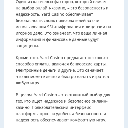
Один из ключевых факторов, который влияет
на выбор онлайн-казино, – это безопасность и
надежность. Yard Casino обеспечивает
безопасность своих пользователей за счет
использования SSL-шифрования и лицензии на
игорное дело. Это означает, что ваша личная
информация и финансовые данные будут
защищены.
Кроме того, Yard Casino предлагает несколько
способов оплаты, включая банковские карты,
электронные деньги и другие. Это означает,
что вы можете легко и быстро начать играть в
любую игру.
В целом, Yard Casino – это отличный выбор для
тех, кто ищет надежное и безопасное онлайн-
казино. Пользовательский интерфейс
платформы прост и удобен, а безопасность и
надежность обеспечивают комфортную игру.