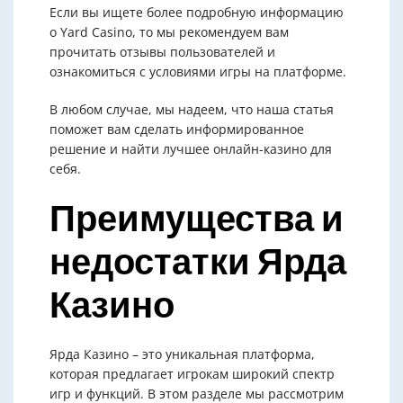
Если вы ищете более подробную информацию
о Yard Casino, то мы рекомендуем вам
прочитать отзывы пользователей и
ознакомиться с условиями игры на платформе.
В любом случае, мы надеем, что наша статья
поможет вам сделать информированное
решение и найти лучшее онлайн-казино для
себя.
Преимущества и
недостатки Ярда
Казино
Ярда Казино – это уникальная платформа,
которая предлагает игрокам широкий спектр
игр и функций. В этом разделе мы рассмотрим