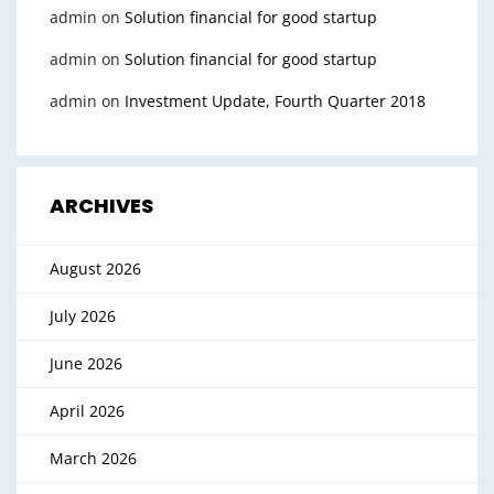
admin
on
Solution financial for good startup
admin
on
Solution financial for good startup
admin
on
Investment Update, Fourth Quarter 2018
ARCHIVES
August 2026
July 2026
June 2026
April 2026
March 2026