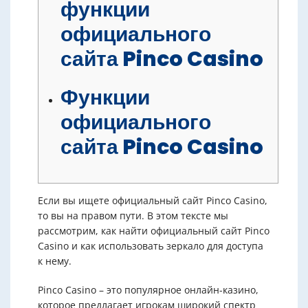
функции
официального
сайта Pinco Casino
Функции
официального
сайта Pinco Casino
Если вы ищете официальный сайт Pinco Casino,
то вы на правом пути. В этом тексте мы
рассмотрим, как найти официальный сайт Pinco
Casino и как использовать зеркало для доступа
к нему.
Pinco Casino – это популярное онлайн-казино,
которое предлагает игрокам широкий спектр