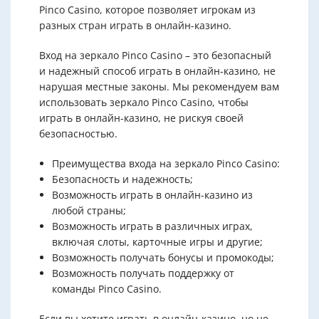
Pinco Casino, которое позволяет игрокам из
разных стран играть в онлайн-казино.
Вход на зеркало Pinco Casino – это безопасный
и надежный способ играть в онлайн-казино, не
нарушая местные законы. Мы рекомендуем вам
использовать зеркало Pinco Casino, чтобы
играть в онлайн-казино, не рискуя своей
безопасностью.
Преимущества входа на зеркало Pinco Casino:
Безопасность и надежность;
Возможность играть в онлайн-казино из
любой страны;
Возможность играть в различных играх,
включая слоты, карточные игры и другие;
Возможность получать бонусы и промокоды;
Возможность получать поддержку от
команды Pinco Casino.
Если вы хотите играть в онлайн-казино, но не