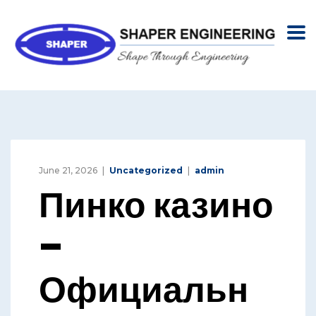
June 21, 2026
Uncategorized
admin
Пинко казино
–
Официальн