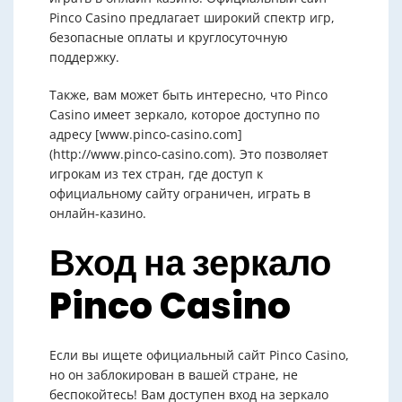
Pinco Casino предлагает широкий спектр игр,
безопасные оплаты и круглосуточную
поддержку.
Также, вам может быть интересно, что Pinco
Casino имеет зеркало, которое доступно по
адресу [www.pinco-casino.com]
(http://www.pinco-casino.com). Это позволяет
игрокам из тех стран, где доступ к
официальному сайту ограничен, играть в
онлайн-казино.
Вход на зеркало
Pinco Casino
Если вы ищете официальный сайт Pinco Casino,
но он заблокирован в вашей стране, не
беспокойтесь! Вам доступен вход на зеркало