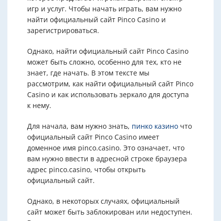
игр и услуг. Чтобы начать играть, вам нужно
найти официальный сайт Pinco Casino и
зарегистрироваться.
Однако, найти официальный сайт Pinco Casino
может быть сложно, особенно для тех, кто не
знает, где начать. В этом тексте мы
рассмотрим, как найти официальный сайт Pinco
Casino и как использовать зеркало для доступа
к нему.
Для начала, вам нужно знать,
пинко казино
что
официальный сайт Pinco Casino имеет
доменное имя pinco.casino. Это означает, что
вам нужно ввести в адресной строке браузера
адрес pinco.casino, чтобы открыть
официальный сайт.
Однако, в некоторых случаях, официальный
сайт может быть заблокирован или недоступен.