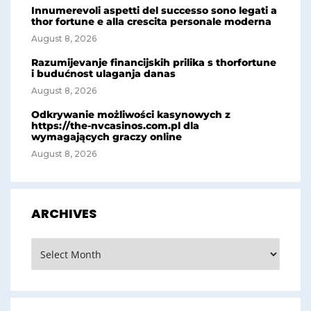
Innumerevoli aspetti del successo sono legati a
thor fortune e alla crescita personale moderna
August 8, 2026
Razumijevanje financijskih prilika s thorfortune
i budućnost ulaganja danas
August 8, 2026
Odkrywanie możliwości kasynowych z
https://the-nvcasinos.com.pl dla
wymagających graczy online
August 8, 2026
ARCHIVES
Archives