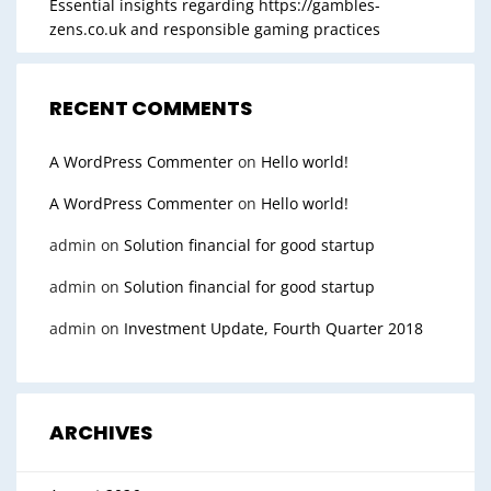
Essential insights regarding https://gambles-
zens.co.uk and responsible gaming practices
RECENT COMMENTS
A WordPress Commenter
on
Hello world!
A WordPress Commenter
on
Hello world!
admin
on
Solution financial for good startup
admin
on
Solution financial for good startup
admin
on
Investment Update, Fourth Quarter 2018
ARCHIVES