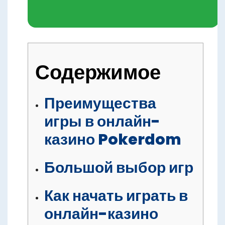
Содержимое
Преимущества
игры в онлайн-
казино Pokerdom
Большой выбор игр
Как начать играть в
онлайн-казино