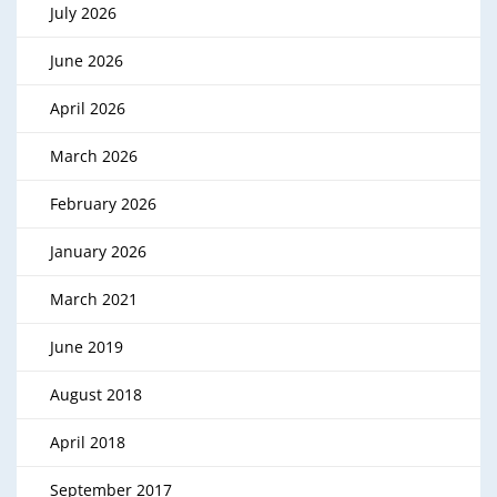
July 2026
June 2026
April 2026
March 2026
February 2026
January 2026
March 2021
June 2019
August 2018
April 2018
September 2017