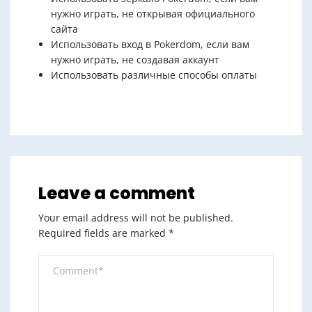
нужно играть, не открывая официального
сайта
Использовать вход в Pokerdom, если вам
нужно играть, не создавая аккаунт
Использовать различные способы оплаты
Leave a comment
Your email address will not be published.
Required fields are marked
*