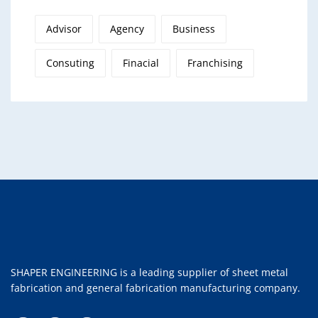
Advisor
Agency
Business
Consuting
Finacial
Franchising
SHAPER ENGINEERING is a leading supplier of sheet metal
fabrication and general fabrication manufacturing company.