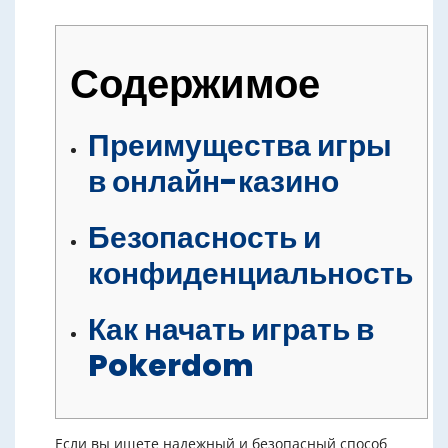
Содержимое
Преимущества игры
в онлайн-казино
Безопасность и
конфиденциальность
Как начать играть в
Pokerdom
Если вы ищете надежный и безопасный способ