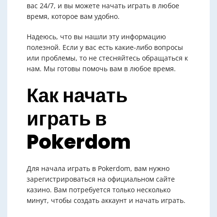
вас 24/7, и вы можете начать играть в любое
время, которое вам удобно.
Надеюсь, что вы нашли эту информацию
полезной. Если у вас есть какие-либо вопросы
или проблемы, то не стесняйтесь обращаться к
нам. Мы готовы помочь вам в любое время.
Как начать
играть в
Pokerdom
Для начала играть в Pokerdom, вам нужно
зарегистрироваться на официальном сайте
казино. Вам потребуется только несколько
минут, чтобы создать аккаунт и начать играть.