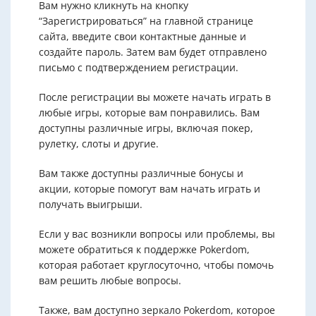
Вам нужно кликнуть на кнопку
“Зарегистрироваться” на главной странице
сайта, введите свои контактные данные и
создайте пароль. Затем вам будет отправлено
письмо с подтверждением регистрации.
После регистрации вы можете начать играть в
любые игры, которые вам понравились. Вам
доступны различные игры, включая покер,
рулетку, слоты и другие.
Вам также доступны различные бонусы и
акции, которые помогут вам начать играть и
получать выигрыши.
Если у вас возникли вопросы или проблемы, вы
можете обратиться к поддержке Pokerdom,
которая работает круглосуточно, чтобы помочь
вам решить любые вопросы.
Также, вам доступно зеркало Pokerdom, которое