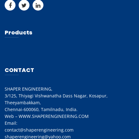
Products
CONTACT
SHAPER ENGINEERING,
3/125, Thiyagi Vishwanatha Dass Nagar, Kosapur,
Theeyambakkam,
Chennai-600060, Tamilnadu, India.
Web – WWW.SHAPERENGINEERING.COM
Email:
contact@shaperengineering.com
shaperengineering@yahoo.com