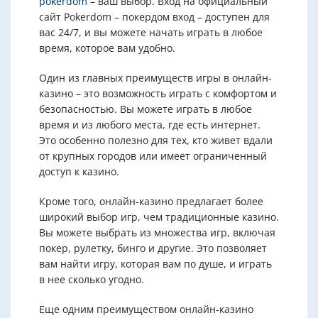
pokerdom
– ваш выбор. Вход на официальный
сайт Pokerdom – покердом вход – доступен для
вас 24/7, и вы можете начать играть в любое
время, которое вам удобно.
Один из главных преимуществ игры в онлайн-
казино – это возможность играть с комфортом и
безопасностью. Вы можете играть в любое
время и из любого места, где есть интернет.
Это особенно полезно для тех, кто живет вдали
от крупных городов или имеет ограниченный
доступ к казино.
Кроме того, онлайн-казино предлагает более
широкий выбор игр, чем традиционные казино.
Вы можете выбрать из множества игр, включая
покер, рулетку, бинго и другие. Это позволяет
вам найти игру, которая вам по душе, и играть
в нее сколько угодно.
Еще одним преимуществом онлайн-казино