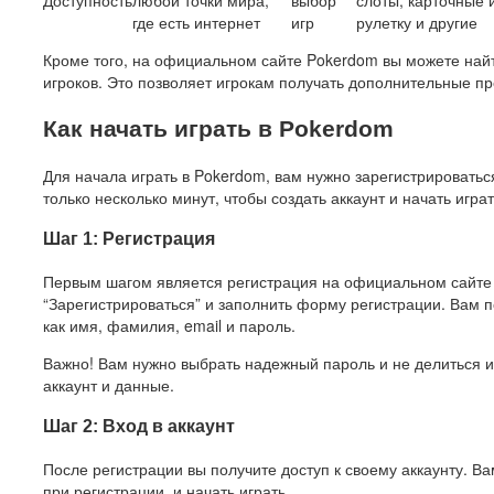
Доступность
любой точки мира,
выбор
слоты, карточные 
где есть интернет
игр
рулетку и другие
Кроме того, на официальном сайте Pokerdom вы можете най
игроков. Это позволяет игрокам получать дополнительные п
Как начать играть в Pokerdom
Для начала играть в Pokerdom, вам нужно зарегистрировать
только несколько минут, чтобы создать аккаунт и начать играт
Шаг 1: Регистрация
Первым шагом является регистрация на официальном сайте 
“Зарегистрироваться” и заполнить форму регистрации. Вам п
как имя, фамилия, email и пароль.
Важно! Вам нужно выбрать надежный пароль и не делиться и
аккаунт и данные.
Шаг 2: Вход в аккаунт
После регистрации вы получите доступ к своему аккаунту. В
при регистрации, и начать играть.