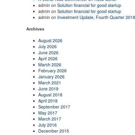
admin
on
Solution financial for good startup
admin
on
Solution financial for good startup
admin
on
Investment Update, Fourth Quarter 201
Archives
August 2026
July 2026
June 2026
April 2026
March 2026
February 2026
January 2026
March 2021
June 2019
August 2018
April 2018
September 2017
May 2017
March 2017
July 2016
December 2015