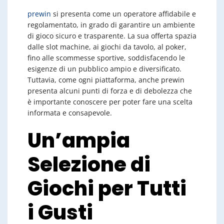
prewin
si presenta come un operatore affidabile e
regolamentato, in grado di garantire un ambiente
di gioco sicuro e trasparente. La sua offerta spazia
dalle slot machine, ai giochi da tavolo, al poker,
fino alle scommesse sportive, soddisfacendo le
esigenze di un pubblico ampio e diversificato.
Tuttavia, come ogni piattaforma, anche prewin
presenta alcuni punti di forza e di debolezza che
è importante conoscere per poter fare una scelta
informata e consapevole.
Un’ampia
Selezione di
Giochi per Tutti
i Gusti