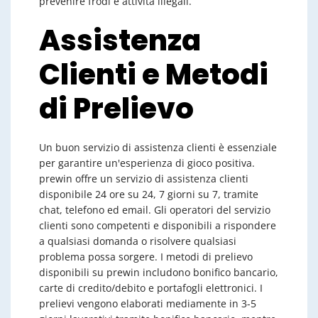
prevenire frodi e attività illegali.
Assistenza
Clienti e Metodi
di Prelievo
Un buon servizio di assistenza clienti è essenziale
per garantire un'esperienza di gioco positiva.
prewin offre un servizio di assistenza clienti
disponibile 24 ore su 24, 7 giorni su 7, tramite
chat, telefono ed email. Gli operatori del servizio
clienti sono competenti e disponibili a rispondere
a qualsiasi domanda o risolvere qualsiasi
problema possa sorgere. I metodi di prelievo
disponibili su prewin includono bonifico bancario,
carte di credito/debito e portafogli elettronici. I
prelievi vengono elaborati mediamente in 3-5