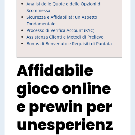
Analisi delle Quote e delle Opzioni di
Scommessa
Sicurezza e Affidabilità: un Aspetto
Fondamentale
Processo di Verifica Account (KYC)
Assistenza Clienti e Metodi di Prelievo
Bonus di Benvenuto e Requisiti di Puntata
Affidabile
gioco online
e prewin per
unesperienz