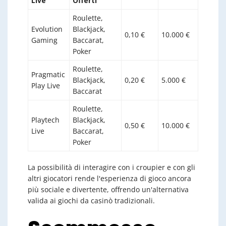
Live
Offerti
Roulette,
Evolution
Blackjack,
0,10 €
10.000 €
Gaming
Baccarat,
Poker
Roulette,
Pragmatic
Blackjack,
0,20 €
5.000 €
Play Live
Baccarat
Roulette,
Playtech
Blackjack,
0,50 €
10.000 €
Live
Baccarat,
Poker
La possibilità di interagire con i croupier e con gli
altri giocatori rende l'esperienza di gioco ancora
più sociale e divertente, offrendo un'alternativa
valida ai giochi da casinò tradizionali.