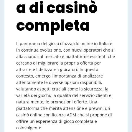
a di casinò
completa
Il panorama del gioco d'azzardo online in Italia è
in continua evoluzione, con nuovi operatori che si
affacciano sul mercato e piattaforme esistenti che
cercano di migliorare la propria offerta per
attrarre e fidelizzare i giocatori. In questo
contesto, emerge l'importanza di analizzare
attentamente le diverse opzioni disponibili,
valutando aspetti cruciali come la sicurezza, la
varietà dei giochi, la qualità del servizio clienti e,
naturalmente, le promozioni offerte. Una
piattaforma che merita attenzione è prewin, un
casinò online con licenza ADM che si propone di
offrire un'esperienza di gioco completa e
coinvolgente.