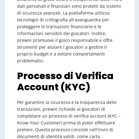
dati personali e finanziari sono protetti da sistemi
di sicurezza avanzati. La piattaforma utilizza
tecnologie di crittografia all'avanguardia per
proteggere le transazioni finanziarie e le
informazioni sensibili dei giocatori. Inoltre,
prewin promuove il gioco responsabile e offre
strumenti per aiutare i giocatori a gestire il
proprio budget e a evitare comportamenti
problematici.
Processo di Verifica
Account (KYC)
Per garantire la sicurezza e la trasparenza delle
transazioni, prewin richiede ai giocatori di
completare un processo di verifica account (KYC –
Know Your Customer) prima di poter effettuare
prelievi. Questo processo consiste nell'invio di
documenti di identità validi, come carta