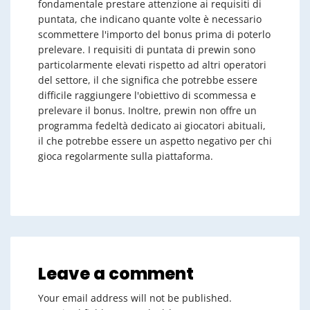
fondamentale prestare attenzione ai requisiti di
puntata, che indicano quante volte è necessario
scommettere l'importo del bonus prima di poterlo
prelevare. I requisiti di puntata di prewin sono
particolarmente elevati rispetto ad altri operatori
del settore, il che significa che potrebbe essere
difficile raggiungere l'obiettivo di scommessa e
prelevare il bonus. Inoltre, prewin non offre un
programma fedeltà dedicato ai giocatori abituali,
il che potrebbe essere un aspetto negativo per chi
gioca regolarmente sulla piattaforma.
Leave a comment
Your email address will not be published.