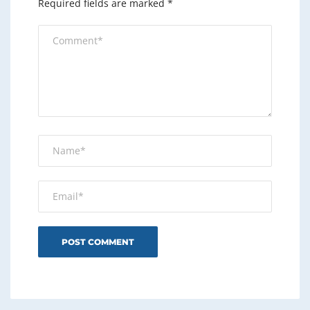
Required fields are marked
*