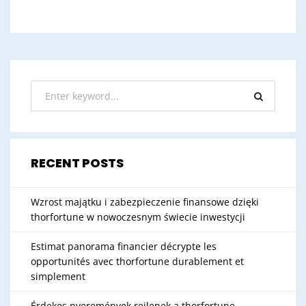
RECENT POSTS
Wzrost majątku i zabezpieczenie finansowe dzięki
thorfortune w nowoczesnym świecie inwestycji
Estimat panorama financier décrypte les
opportunités avec thorfortune durablement et
simplement
Érdekes nyeremények rejlenek a thorfortune