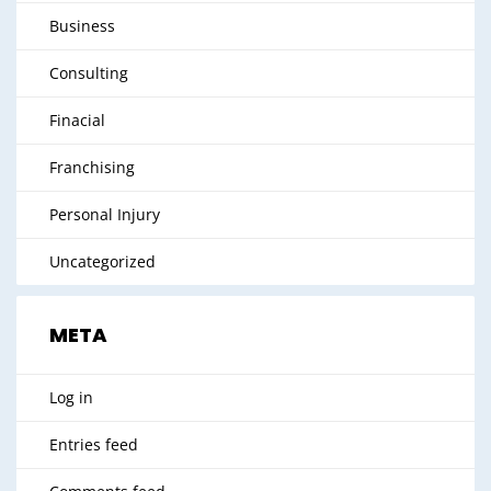
Business
Consulting
Finacial
Franchising
Personal Injury
Uncategorized
META
Log in
Entries feed