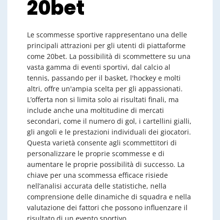
20bet
Le scommesse sportive rappresentano una delle
principali attrazioni per gli utenti di piattaforme
come 20bet. La possibilità di scommettere su una
vasta gamma di eventi sportivi, dal calcio al
tennis, passando per il basket, l'hockey e molti
altri, offre un'ampia scelta per gli appassionati.
L’offerta non si limita solo ai risultati finali, ma
include anche una moltitudine di mercati
secondari, come il numero di gol, i cartellini gialli,
gli angoli e le prestazioni individuali dei giocatori.
Questa varietà consente agli scommettitori di
personalizzare le proprie scommesse e di
aumentare le proprie possibilità di successo. La
chiave per una scommessa efficace risiede
nell’analisi accurata delle statistiche, nella
comprensione delle dinamiche di squadra e nella
valutazione dei fattori che possono influenzare il
risultato di un evento sportivo.