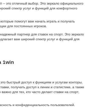
in – это отличный выбор. Это зеркало официального
ирокий спектр услуг и функций для комфортного
 которые помогут вам начать играть и получать
кции для постоянных игроков.
 надежный партнер для ставок на спорт. Это зеркало
длагает вам широкий спектр услуг и функций для
 1win
это быстрый доступ к функциям и услугам конторы.
авки, получать доступ к линии и статистике, а также
важно для тех, кто часто делает ставки на спорт,
пасность и конфиденциальность пользователей.