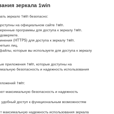
ания зеркала 1win
ать зеркало 1win безопасно:
доступны на официальном сайте 1win.
веренные программы для доступа к зеркалу 1win.
доверяете.
инения (HTTPS) для доступа к зеркалу 1win.
етьих лиц.
файлы, которые вы используете для доступа к зеркалу
ые приложения 1win, которые доступны на
имальную безопасность и надежность использования
иложений 1win:
ют максимальную безопасность и надежность
м удобный доступ к функциональным возможностям
т максимальную надежность использования зеркала