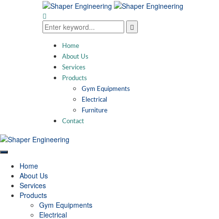
Home
About Us
Services
Products
Gym Equipments
Electrical
Furniture
Contact
Home
About Us
Services
Products
Gym Equipments
Electrical