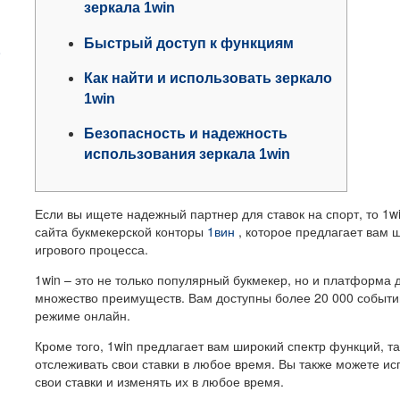
зеркала 1win
Быстрый доступ к функциям
8
Как найти и использовать зеркало
1win
Безопасность и надежность
использования зеркала 1win
Если вы ищете надежный партнер для ставок на спорт, то 1w
сайта букмекерской конторы
1вин
, которое предлагает вам 
игрового процесса.
1win – это не только популярный букмекер, но и платформа д
множество преимуществ. Вам доступны более 20 000 событий 
режиме онлайн.
Кроме того, 1win предлагает вам широкий спектр функций, та
отслеживать свои ставки в любое время. Вы также можете ис
свои ставки и изменять их в любое время.