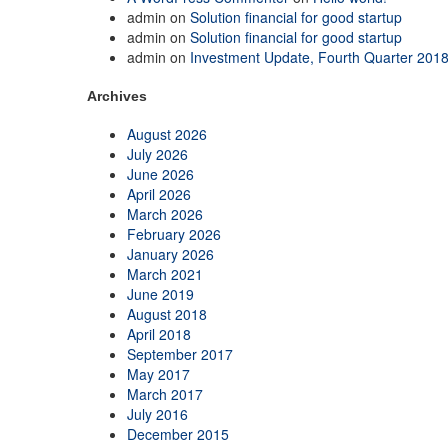
admin
on
Solution financial for good startup
admin
on
Solution financial for good startup
admin
on
Investment Update, Fourth Quarter 201
Archives
August 2026
July 2026
June 2026
April 2026
March 2026
February 2026
January 2026
March 2021
June 2019
August 2018
April 2018
September 2017
May 2017
March 2017
July 2016
December 2015