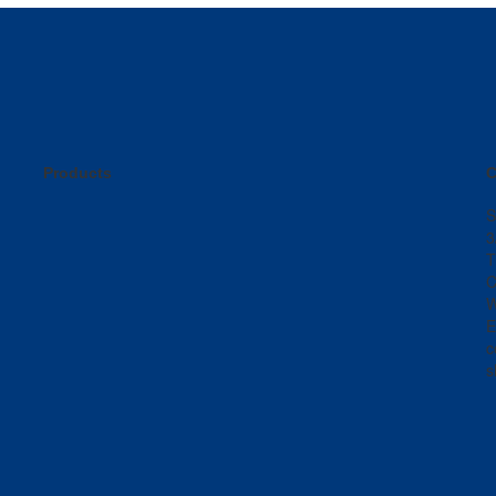
Products
S
3
T
C
W
E
c
s