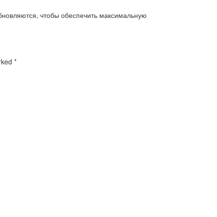
бновляются, чтобы обеспечить максимальную
arked
*