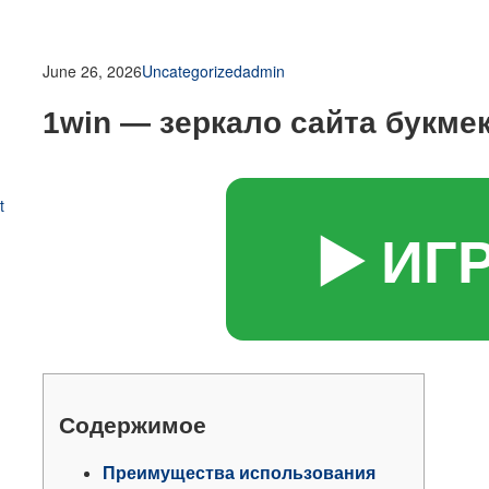
June 26, 2026
Uncategorized
admin
1win — зеркало сайта букме
t
▶️ ИГ
Содержимое
Преимущества использования