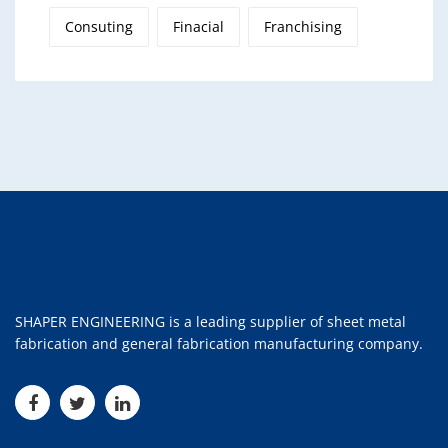
Consuting
Finacial
Franchising
SHAPER ENGINEERING is a leading supplier of sheet metal
fabrication and general fabrication manufacturing company.