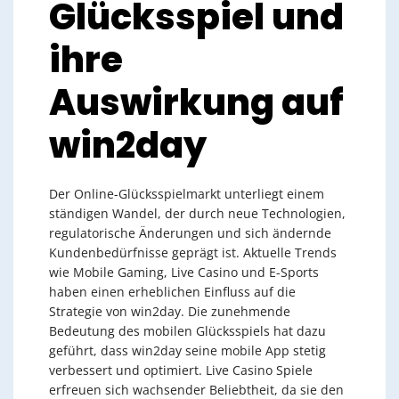
Glücksspiel und
ihre
Auswirkung auf
win2day
Der Online-Glücksspielmarkt unterliegt einem
ständigen Wandel, der durch neue Technologien,
regulatorische Änderungen und sich ändernde
Kundenbedürfnisse geprägt ist. Aktuelle Trends
wie Mobile Gaming, Live Casino und E-Sports
haben einen erheblichen Einfluss auf die
Strategie von win2day. Die zunehmende
Bedeutung des mobilen Glücksspiels hat dazu
geführt, dass win2day seine mobile App stetig
verbessert und optimiert. Live Casino Spiele
erfreuen sich wachsender Beliebtheit, da sie den