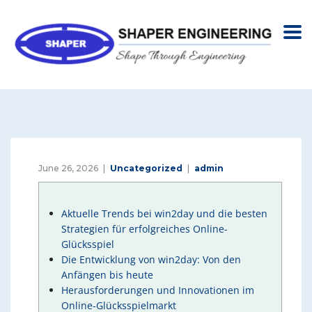
June 26, 2026
Uncategorized
admin
Aktuelle Trends bei win2day und die besten
Strategien für erfolgreiches Online-
Glücksspiel
Die Entwicklung von win2day: Von den
Anfängen bis heute
Herausforderungen und Innovationen im
Online-Glücksspielmarkt