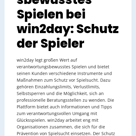
Spielen bei
win2day: Schutz
der Spieler
win2day legt großen Wert auf
verantwortungsbewusstes Spielen und bietet
seinen Kunden verschiedene Instrumente und
Maßnahmen zum Schutz vor Spielsucht. Dazu
gehören Einzahlungslimits, Verlustlimits,
Selbstsperren und die Möglichkeit, sich an
professionelle Beratungsstellen zu wenden. Die
Plattform bietet auch Informationen und Tipps
zum verantwortungsvollen Umgang mit
Glücksspielen. win2day arbeitet eng mit
Organisationen zusammen, die sich für die
Prävention von Spielsucht einsetzen. Der Schutz