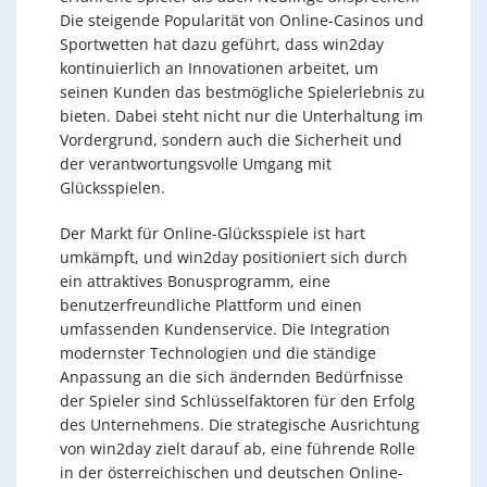
Die steigende Popularität von Online-Casinos und
Sportwetten hat dazu geführt, dass win2day
kontinuierlich an Innovationen arbeitet, um
seinen Kunden das bestmögliche Spielerlebnis zu
bieten. Dabei steht nicht nur die Unterhaltung im
Vordergrund, sondern auch die Sicherheit und
der verantwortungsvolle Umgang mit
Glücksspielen.
Der Markt für Online-Glücksspiele ist hart
umkämpft, und win2day positioniert sich durch
ein attraktives Bonusprogramm, eine
benutzerfreundliche Plattform und einen
umfassenden Kundenservice. Die Integration
modernster Technologien und die ständige
Anpassung an die sich ändernden Bedürfnisse
der Spieler sind Schlüsselfaktoren für den Erfolg
des Unternehmens. Die strategische Ausrichtung
von win2day zielt darauf ab, eine führende Rolle
in der österreichischen und deutschen Online-