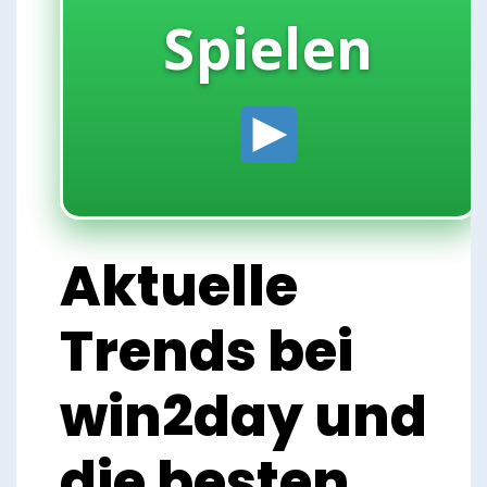
Spielen
Aktuelle
Trends bei
win2day und
die besten