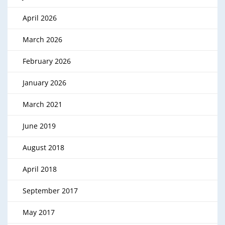
April 2026
March 2026
February 2026
January 2026
March 2021
June 2019
August 2018
April 2018
September 2017
May 2017