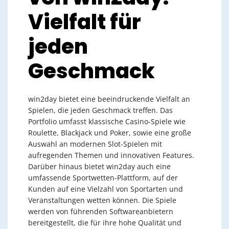
Vielfalt für
jeden
Geschmack
win2day bietet eine beeindruckende Vielfalt an
Spielen, die jeden Geschmack treffen. Das
Portfolio umfasst klassische Casino-Spiele wie
Roulette, Blackjack und Poker, sowie eine große
Auswahl an modernen Slot-Spielen mit
aufregenden Themen und innovativen Features.
Darüber hinaus bietet win2day auch eine
umfassende Sportwetten-Plattform, auf der
Kunden auf eine Vielzahl von Sportarten und
Veranstaltungen wetten können. Die Spiele
werden von führenden Softwareanbietern
bereitgestellt, die für ihre hohe Qualität und