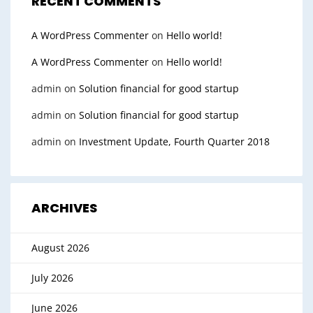
RECENT COMMENTS
A WordPress Commenter
on
Hello world!
A WordPress Commenter
on
Hello world!
admin
on
Solution financial for good startup
admin
on
Solution financial for good startup
admin
on
Investment Update, Fourth Quarter 2018
ARCHIVES
August 2026
July 2026
June 2026