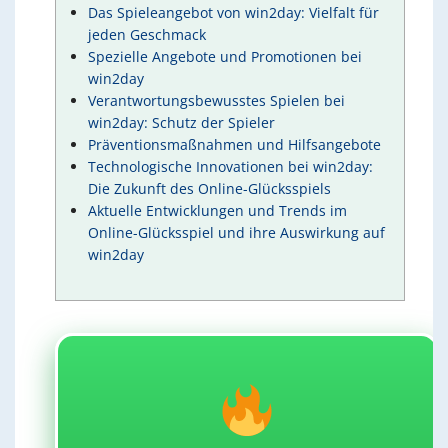
Das Spieleangebot von win2day: Vielfalt für
jeden Geschmack
Spezielle Angebote und Promotionen bei
win2day
Verantwortungsbewusstes Spielen bei
win2day: Schutz der Spieler
Präventionsmaßnahmen und Hilfsangebote
Technologische Innovationen bei win2day:
Die Zukunft des Online-Glücksspiels
Aktuelle Entwicklungen und Trends im
Online-Glücksspiel und ihre Auswirkung auf
win2day