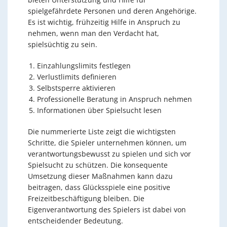
spielgefährdete Personen und deren Angehörige.
Es ist wichtig, frühzeitig Hilfe in Anspruch zu
nehmen, wenn man den Verdacht hat,
spielsüchtig zu sein.
Einzahlungslimits festlegen
Verlustlimits definieren
Selbstsperre aktivieren
Professionelle Beratung in Anspruch nehmen
Informationen über Spielsucht lesen
Die nummerierte Liste zeigt die wichtigsten
Schritte, die Spieler unternehmen können, um
verantwortungsbewusst zu spielen und sich vor
Spielsucht zu schützen. Die konsequente
Umsetzung dieser Maßnahmen kann dazu
beitragen, dass Glücksspiele eine positive
Freizeitbeschäftigung bleiben. Die
Eigenverantwortung des Spielers ist dabei von
entscheidender Bedeutung.