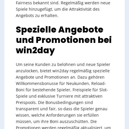
Fairness bekannt sind. Regelmäßig werden neue
Spiele hinzugefügt, um die Attraktivität des
Angebots zu erhalten.
Spezielle Angebote
und Promotionen bei
win2day
Um seine Kunden zu belohnen und neue Spieler
anzulocken, bietet win2day regelmäßig spezielle
Angebote und Promotionen an. Dazu gehören
Willkommensbonusse für Neukunden, Reload-
Boni für bestehende Spieler, Freispiele für Slot-
Spiele und exklusive Turniere mit attraktiven
Preispools. Die Bonusbedingungen sind
transparent und fair, so dass die Spieler genau
wissen, welche Anforderungen sie erfüllen
müssen, um ihre Boni auszuschütten. Die
Promotionen werden regelmäßig aktualisiert, um