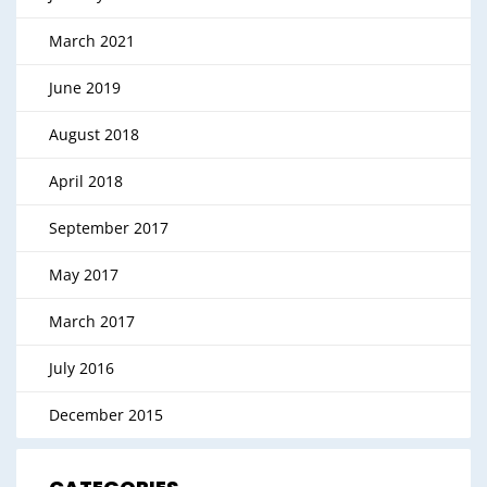
March 2021
June 2019
August 2018
April 2018
September 2017
May 2017
March 2017
July 2016
December 2015