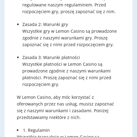
regulowane naszym regulaminem. Przed
rozpoczęciem gry, proszę zapoznać się z nim.
Zasada 2: Warunki gry
Wszystkie gry w Lemon Casino są prowadzone
zgodnie z naszymi warunkami gry. Proszę
zapoznać się z nimi przed rozpoczęciem gry.
Zasada 3: Warunki płatności
Wszystkie płatności w Lemon Casino są
prowadzone zgodnie z naszymi warunkami
płatności. Proszę zapoznać się z nimi przed
rozpoczęciem gry.
W Lemon Casino, aby móc korzystać z
oferowanych przez nas usług, musisz zapoznać
się z naszymi warunkami i zasadami. Poniżej
przedstawiamy niektóre z nich.
1. Regulamin
Wszystkie transakcje w Lemon Casino są