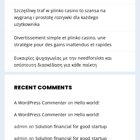
Szczęśliwy traf w plinko casino to szansa na
wygraną i prostotę rozrywki dla każdego
użytkownika
Divertissement simple et plinko casino, une
stratégie pour des gains inattendus et rapides
Ευκαιρίες ψυχαγωγίας με την needforslots και
απίστευτη διασκέδαση για κάθε παίκτη
RECENT COMMENTS
A WordPress Commenter
on
Hello world!
A WordPress Commenter
on
Hello world!
admin
on
Solution financial for good startup
admin
on
Solution financial for good startup