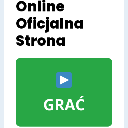
Online
Oficjalna
Strona
GRAĆ