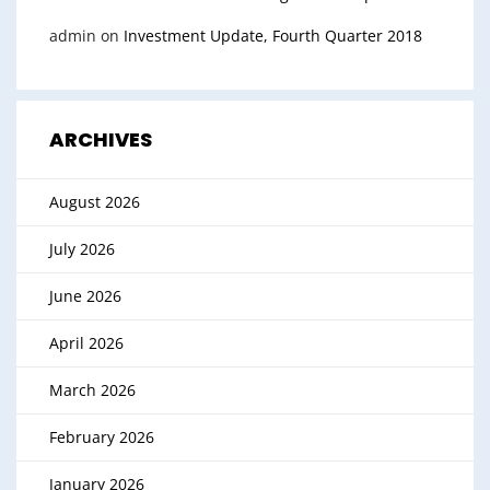
admin
on
Investment Update, Fourth Quarter 2018
ARCHIVES
August 2026
July 2026
June 2026
April 2026
March 2026
February 2026
January 2026