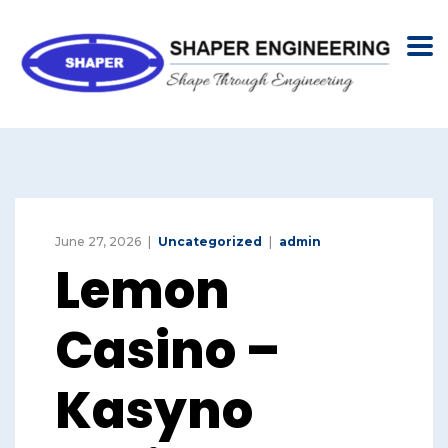
June 27, 2026
Uncategorized
admin
Lemon
Casino –
Kasyno