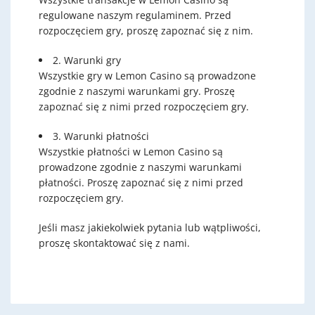
regulowane naszym regulaminem. Przed
rozpoczęciem gry, proszę zapoznać się z nim.
2. Warunki gry
Wszystkie gry w Lemon Casino są prowadzone
zgodnie z naszymi warunkami gry. Proszę
zapoznać się z nimi przed rozpoczęciem gry.
3. Warunki płatności
Wszystkie płatności w Lemon Casino są
prowadzone zgodnie z naszymi warunkami
płatności. Proszę zapoznać się z nimi przed
rozpoczęciem gry.
Jeśli masz jakiekolwiek pytania lub wątpliwości,
proszę skontaktować się z nami.