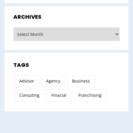
ARCHIVES
Archives
TAGS
Advisor
Agency
Business
Consuting
Finacial
Franchising