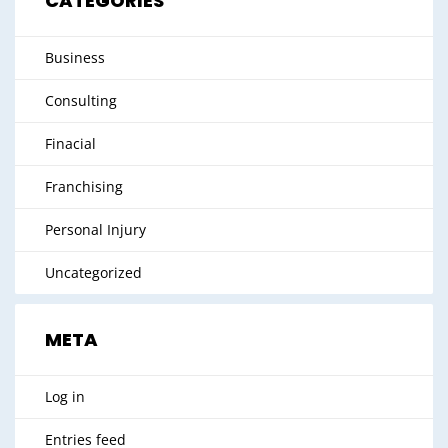
CATEGORIES
Business
Consulting
Finacial
Franchising
Personal Injury
Uncategorized
META
Log in
Entries feed