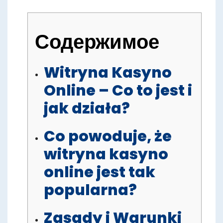
Содержимое
Witryna Kasyno
Online – Co to jest i
jak działa?
Co powoduje, że
witryna kasyno
online jest tak
popularna?
Zasady i Warunki