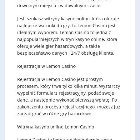
dowolnym miejscu i w dowolnym czasie.
Jeśli szukasz witryny kasyno online, która oferuje
najlepsze warunki do gry, to Lemon Casino jest
idealnym wyborem. Lemon Casino to jedna z
najpopularniejszych witryn kasyno online, która
oferuje wiele gier hazardowych, a także
bezpieczeństwo danych i 24/7 obsługę klienta.
Rejestracja w Lemon Casino
Rejestracja w Lemon Casino jest prostym
procesem, który trwa tylko kilka minut. Wystarczy
wypełnić formularz rejestracyjny, podać swoje
dane, a następnie wykonać pierwszą wpłatę. Po
zakończeniu procesu rejestracyjnego, możesz już
zacząć grać w różne gry hazardowe.
Witryna kasyno online Lemon Casino
Lemon Casino to jedna z najpopularniejszych