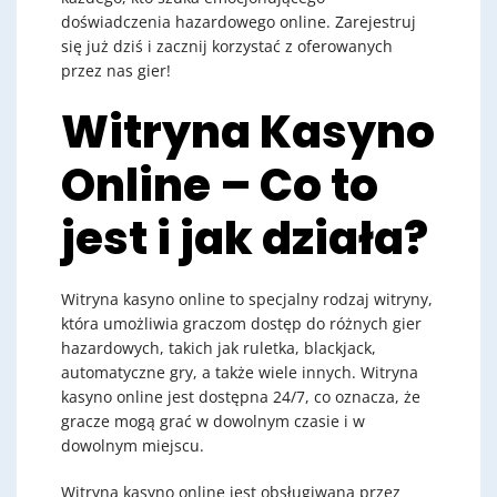
doświadczenia hazardowego online. Zarejestruj
się już dziś i zacznij korzystać z oferowanych
przez nas gier!
Witryna Kasyno
Online – Co to
jest i jak działa?
Witryna kasyno online to specjalny rodzaj witryny,
która umożliwia graczom dostęp do różnych gier
hazardowych, takich jak ruletka, blackjack,
automatyczne gry, a także wiele innych. Witryna
kasyno online jest dostępna 24/7, co oznacza, że
gracze mogą grać w dowolnym czasie i w
dowolnym miejscu.
Witryna kasyno online jest obsługiwana przez