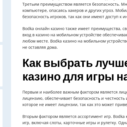
Третьим преимуществом является безопасность. Мно
компьютере, опасаясь хакеров и других угроз. Моб
безопасность игроков, так как они имеют доступ к и
Вodka онлайн казино также имеет преимущества, св
вход в казино на мобильном устройстве обеспечивае
любом месте. Вodka казино на мобильном устройстве
не оставляя дома.
Как выбрать лучш
казино для игры 
Первым и наиболее важным фактором является лице
лицензию, обеспечивает безопасность и честность и
которое не имеет лицензии, так как это может прив
Вторым фактором является ассортимент игр. Вodka 
игр, включая слоты, карточные игры и рулетку. Одн