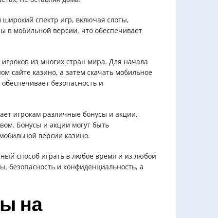
 широкий спектр игр, включая слоты,
ны в мобильной версии, что обеспечивает
 игроков из многих стран мира. Для начала
м сайте казино, а затем скачать мобильное
 обеспечивает безопасность и
гает игрокам различные бонусы и акции,
вом. Бонусы и акции могут быть
 мобильной версии казино.
чный способ играть в любое время и из любой
ы, безопасность и конфиденциальность, а
ы на