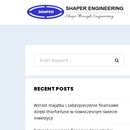
RECENT POSTS
Wzrost majątku i zabezpieczenie finansowe
dzięki thorfortune w nowoczesnym świecie
inwestycji