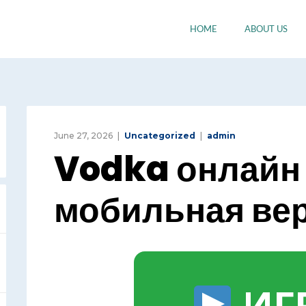
HOME
ABOUT US
June 27, 2026
Uncategorized
admin
Vodka онлайн 
мобильная ве
ИГ