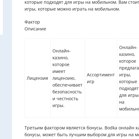
которые подходят для игры на мобильном. Вам стои
игры, которые можно играть на мобильном.
Фактор
Описание
Онлайн-
Онлайн-
казино,
казино,
которое
которое
предлага
имеет
Ассортимент
игры,
Лицензия
лицензию,
игр
которые
обеспечивает
подходят
безопасность
для игры
и честность
на
игры.
мобильн
Третьим фактором является бонусы. Вodka онлайн к
бонусы, может быть лучшим выбором для игры на м