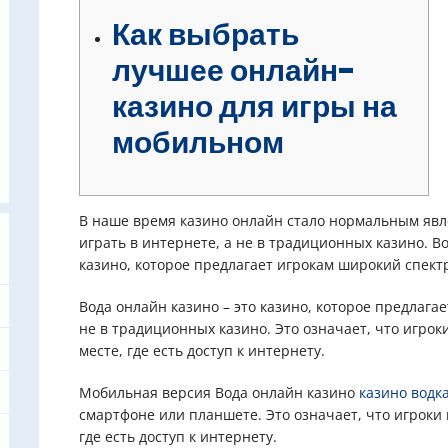
Как выбрать
лучшее онлайн-
казино для игры на
мобильном
В наше время казино онлайн стало нормальным явл
играть в интернете, а не в традиционных казино. В
казино, которое предлагает игрокам широкий спект
Вода онлайн казино – это казино, которое предлага
не в традиционных казино. Это означает, что игрок
месте, где есть доступ к интернету.
Мобильная версия Вода онлайн казино
казино водк
смартфоне или планшете. Это означает, что игроки 
где есть доступ к интернету.