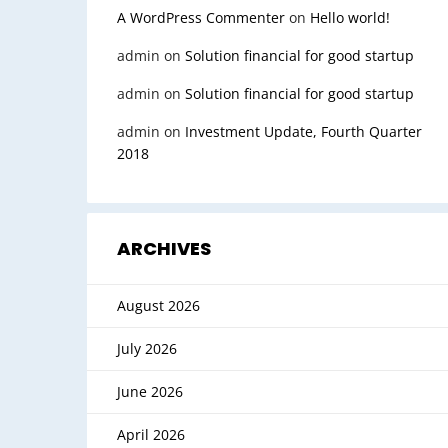
A WordPress Commenter
on
Hello world!
admin
on
Solution financial for good startup
admin
on
Solution financial for good startup
admin
on
Investment Update, Fourth Quarter
2018
ARCHIVES
August 2026
July 2026
June 2026
April 2026