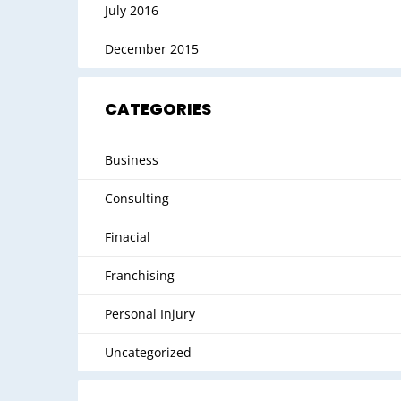
July 2016
December 2015
CATEGORIES
Business
Consulting
Finacial
Franchising
Personal Injury
Uncategorized