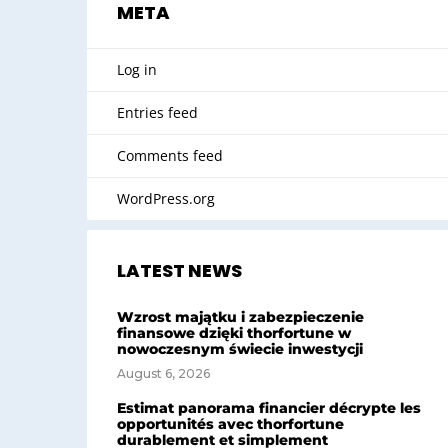
META
Log in
Entries feed
Comments feed
WordPress.org
LATEST NEWS
Wzrost majątku i zabezpieczenie
finansowe dzięki thorfortune w
nowoczesnym świecie inwestycji
August 6, 2026
Estimat panorama financier décrypte les
opportunités avec thorfortune
durablement et simplement