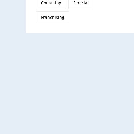
Consuting
Finacial
Franchising