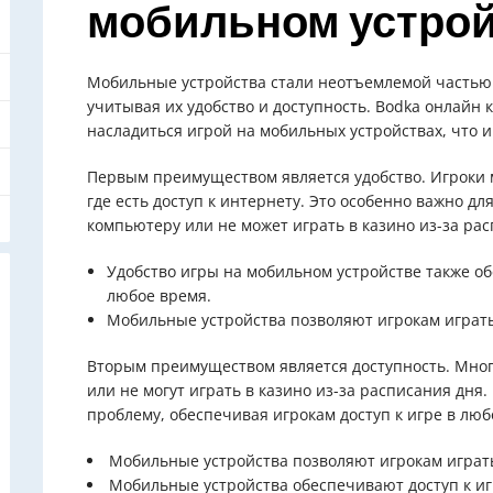
мобильном устро
Мобильные устройства стали неотъемлемой частью 
учитывая их удобство и доступность. Вodka онлайн 
насладиться игрой на мобильных устройствах, что 
Первым преимуществом является удобство. Игроки м
где есть доступ к интернету. Это особенно важно дл
компьютеру или не может играть в казино из-за рас
Удобство игры на мобильном устройстве также об
любое время.
Мобильные устройства позволяют игрокам играть 
Вторым преимуществом является доступность. Мног
или не могут играть в казино из-за расписания дня
проблему, обеспечивая игрокам доступ к игре в люб
Мобильные устройства позволяют игрокам играть 
Мобильные устройства обеспечивают доступ к иг