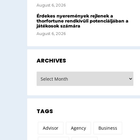
August 6, 2026
Érdekes nyeremények rejlenek a
thorfortune rendkívüli potenciáljában a
játékosok számára
August 6, 2026
ARCHIVES
Archives
TAGS
Advisor
Agency
Business