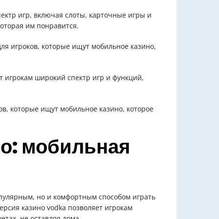
ектр игр, включая слоты, карточные игры и
 которая им понравится.
для игроков, которые ищут мобильное казино,
ет игрокам широкий спектр игр и функций,
ов, которые ищут мобильное казино, которое
но: мобильная
опулярным, но и комфортным способом играть
ерсия казино vodka позволяет игрокам
етах, не оставляя дома.