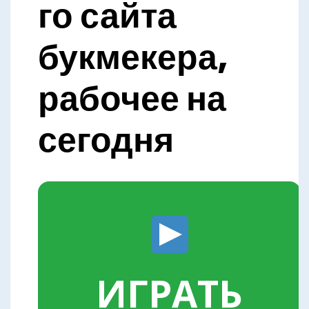
го сайта
букмекера,
рабочее на
сегодня
ИГРАТЬ