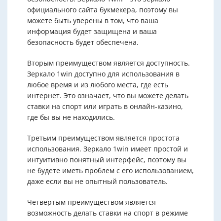
официального сайта букмекера, поэтому вы
можете быть уверены в том, что ваша
информация будет защищена и ваша
безопасность будет обеспечена.
Вторым преимуществом является доступность.
Зеркало 1win доступно для использования в
любое время и из любого места, где есть
интернет. Это означает, что вы можете делать
ставки на спорт или играть в онлайн-казино,
где бы вы не находились.
Третьим преимуществом является простота
использования. Зеркало 1win имеет простой и
интуитивно понятный интерфейс, поэтому вы
не будете иметь проблем с его использованием,
даже если вы не опытный пользователь.
Четвертым преимуществом является
возможность делать ставки на спорт в режиме