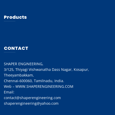
Products
CONTACT
SHAPER ENGINEERING,
3/125, Thiyagi Vishwanatha Dass Nagar, Kosapur,
Theeyambakkam,
Chennai-600060, Tamilnadu, India.
Web – WWW.SHAPERENGINEERING.COM
Email:
contact@shaperengineering.com
shaperengineering@yahoo.com