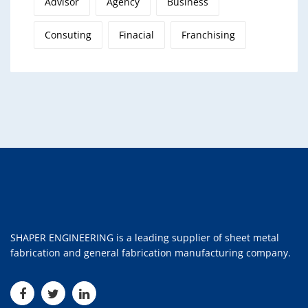
Advisor
Agency
Business
Consuting
Finacial
Franchising
SHAPER ENGINEERING is a leading supplier of sheet metal
fabrication and general fabrication manufacturing company.