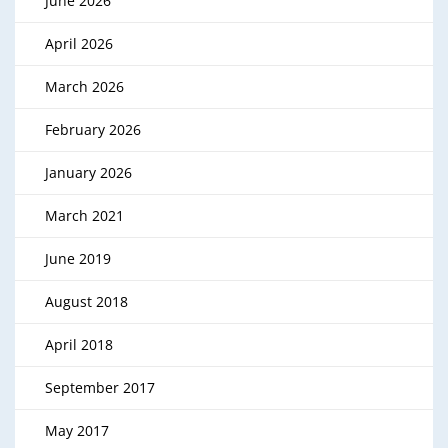
June 2026
April 2026
March 2026
February 2026
January 2026
March 2021
June 2019
August 2018
April 2018
September 2017
May 2017