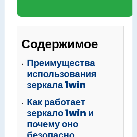
Содержимое
Преимущества
использования
зеркала 1win
Как работает
зеркало 1win и
почему оно
безопасно