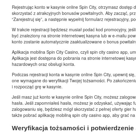
Rejestrując konto w kasynie online Spin City, otrzymasz dostęp
skorzystać z atrakcyjnych bonusów powitalnych. Aby zacząć, przejd
“Zarejestruj się”, a następnie wypełnij formularz rejestracyjny, 
W trakcie rejestracji będziesz musiał podać kod promocyjny, jeś
być znaleziony na stronie internetowej kasyna lub w e-mailu p
konto zostanie automatycznie zaaktualizowane o bonus powitaln
Aplikacja mobilna Spin City Casino, czyli spin city casino app, 
Aplikacja jest dostępna do pobrania na stronie internetowej kasy
hazardowych oraz obsługi konta.
Podczas rejestracji konta w kasynie online Spin City, upewnij 
one wymagane do weryfikacji Twojej tożsamości. Po zakończeniu 
i rozpocząć grę w kasynie.
Jeśli masz już konto w kasynie online Spin City, możesz zalogo
hasła. Jeśli zapomniałeś hasła, możesz je odzyskać, używając fu
zalogowaniu się, będziesz mógł skorzystać z pełnej oferty gier 
także pobrać aplikację mobilną spin city casino app, aby grać n
Weryfikacja tożsamości i potwierdzenie