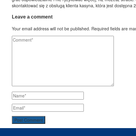
skontaktować się z obsługą klienta kasyna, która jest dostępna 
Leave a comment
Your email address will not be published.
Required fields are m