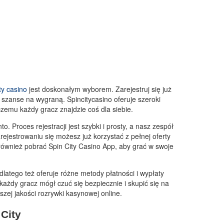
ty casino
jest doskonałym wyborem. Zarejestruj się już
 szanse na wygraną. Spincitycasino oferuje szeroki
i czemu każdy gracz znajdzie coś dla siebie.
. Proces rejestracji jest szybki i prosty, a nasz zespół
ejestrowaniu się możesz już korzystać z pełnej oferty
j również pobrać Spin City Casino App, aby grać w swoje
dlatego też oferuje różne metody płatności i wypłaty
 każdy gracz mógł czuć się bezpiecznie i skupić się na
ższej jakości rozrywki kasynowej online.
 City