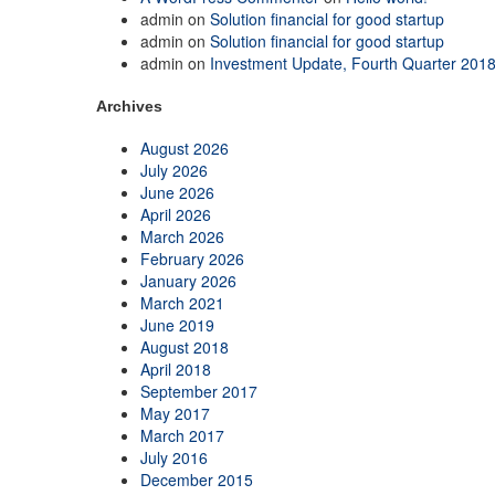
admin
on
Solution financial for good startup
admin
on
Solution financial for good startup
admin
on
Investment Update, Fourth Quarter 201
Archives
August 2026
July 2026
June 2026
April 2026
March 2026
February 2026
January 2026
March 2021
June 2019
August 2018
April 2018
September 2017
May 2017
March 2017
July 2016
December 2015