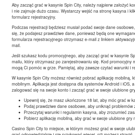
Aby zacząć grać w kasynie Spin City, należy najpierw założyć kon
i nie zajmuje dużo czasu. Wystarczy wejść na stronę kasyna i klik
formularz rejestracyjny.
Podczas rejestracji będziesz musiał podać swoje dane osobowe, t
się, że podajesz prawdziwe dane, ponieważ będą one wymagane 
formularza rejestracyjnego otrzymasz e-mail z linkiem aktywacyj
mail.
Jeśli szukasz kodu promocyjnego, aby zacząć grać w kasynie Spi
mailu, który otrzymasz po zarejestrowaniu się. Kod promocyjny m
mogą Ci pomóc w grze. Pamiętaj, aby zawsze czytać warunki i r
W kasynie Spin City możesz również pobrać aplikację mobilną, k
mobilnym. Aplikacja jest dostępna dla systemów Android i iOS, a 
zalogować się na swoje konto i zacząć grać w swoje ulubione gry
Upewnij się, że masz ukończone 18 lat, aby móc grać w ka
Podaj prawdziwe dane osobowe, aby uniknąć problemów z 
Przeczytaj warunki i regulamin kasyna, aby zrozumieć zas
Pobierz aplikację mobilną, aby grać w swoje ulubione gry
Casino Spin City to miejsce, w którym możesz grać w swoje ulub
grać odpowiedzialnie i nie ryzykować więcej, niż możesz stracić.