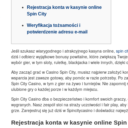
Rejestracja konta w kasynie online
Spin City
8
Weryfikacja tożsamości i
potwierdzenie adresu e-mail
Jeśli szukasz wiarygodnego i atrakcyjnego kasyna online,
spin ci
dziś i odbierz wyjątkowe bonusy powitalne, które zwiększą Twoje
wybór gier, w tym sloty, ruletkę, blackjacka i wiele innych, dzięk
Aby zacząć grać w Casino Spin City, musisz najpierw założyć konto
wsparcia jest zawsze gotowy, aby pomóc w razie potrzeby. Po zar
Spin City Casino, w tym z gier na żywo i turniejów. Nie zapomni
ulubione gry o każdej porze i w każdym miejscu.
Spin City Casino dba o bezpieczeństwo i komfort swoich graczy, 
wygranych. Nasz zespół stoi na straży uczciwości i fair play, aby
grze. Zarejestruj się już dziś w Spincitycasino i doświadcz najwy
Rejestracja konta w kasynie online Spin