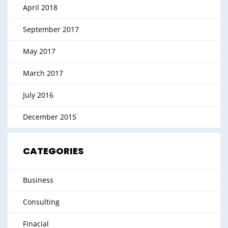
April 2018
September 2017
May 2017
March 2017
July 2016
December 2015
CATEGORIES
Business
Consulting
Finacial