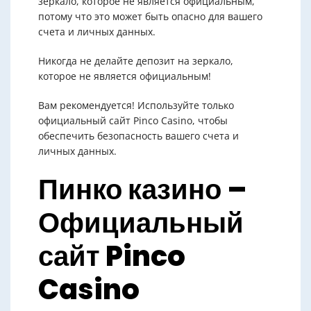
зеркало, которое не является официальным,
потому что это может быть опасно для вашего
счета и личных данных.
Никогда не делайте депозит на зеркало,
которое не является официальным!
Вам рекомендуется! Используйте только
официальный сайт Pinco Casino, чтобы
обеспечить безопасность вашего счета и
личных данных.
Пинко казино –
Официальный
сайт Pinco
Casino