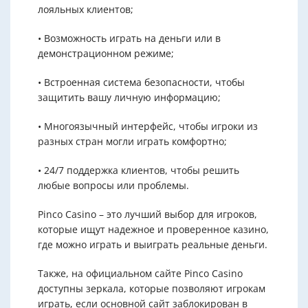
лояльных клиентов;
• Возможность играть на деньги или в
демонстрационном режиме;
• Встроенная система безопасности, чтобы
защитить вашу личную информацию;
• Многоязычный интерфейс, чтобы игроки из
разных стран могли играть комфортно;
• 24/7 поддержка клиентов, чтобы решить
любые вопросы или проблемы.
Pinco Casino – это лучший выбор для игроков,
которые ищут надежное и проверенное казино,
где можно играть и выиграть реальные деньги.
Также, на официальном сайте Pinco Casino
доступны зеркала, которые позволяют игрокам
играть, если основной сайт заблокирован в