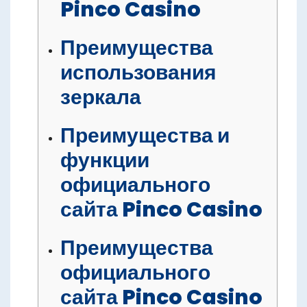
Pinco Casino
Преимущества
использования
зеркала
Преимущества и
функции
официального
сайта Pinco Casino
Преимущества
официального
сайта Pinco Casino