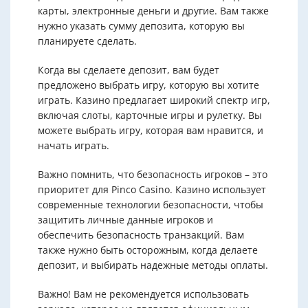
карты, электронные деньги и другие. Вам также
нужно указать сумму депозита, которую вы
планируете сделать.
Когда вы сделаете депозит, вам будет
предложено выбрать игру, которую вы хотите
играть. Казино предлагает широкий спектр игр,
включая слоты, карточные игры и рулетку. Вы
можете выбрать игру, которая вам нравится, и
начать играть.
Важно помнить, что безопасность игроков – это
приоритет для Pinco Casino. Казино использует
современные технологии безопасности, чтобы
защитить личные данные игроков и
обеспечить безопасность транзакций. Вам
также нужно быть осторожным, когда делаете
депозит, и выбирать надежные методы оплаты.
Важно! Вам не рекомендуется использовать