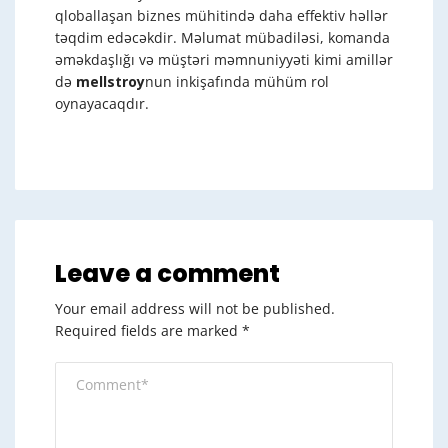
qloballaşan biznes mühitində daha effektiv həllər
təqdim edəcəkdir. Məlumat mübadiləsi, komanda
əməkdaşlığı və müştəri məmnuniyyəti kimi amillər
də
mellstroy
nun inkişafında mühüm rol
oynayacaqdır.
Leave a comment
Your email address will not be published.
Required fields are marked
*