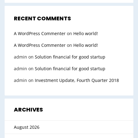
RECENT COMMENTS
A WordPress Commenter
on
Hello world!
A WordPress Commenter
on
Hello world!
admin
on
Solution financial for good startup
admin
on
Solution financial for good startup
admin
on
Investment Update, Fourth Quarter 2018
ARCHIVES
August 2026