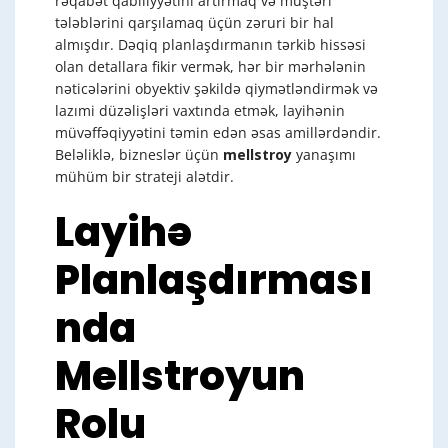
rəqabət qabiliyyətini artırmaq və müştəri
tələblərini qarşılamaq üçün zəruri bir hal
almışdır. Dəqiq planlaşdırmanın tərkib hissəsi
olan detallara fikir vermək, hər bir mərhələnin
nəticələrini obyektiv şəkildə qiymətləndirmək və
lazımi düzəlişləri vaxtında etmək, layihənin
müvəffəqiyyətini təmin edən əsas amillərdəndir.
Beləliklə, bizneslər üçün
mellstroy
yanaşımı
mühüm bir strateji alətdir.
Layihə
Planlaşdırması
nda
Mellstroyun
Rolu