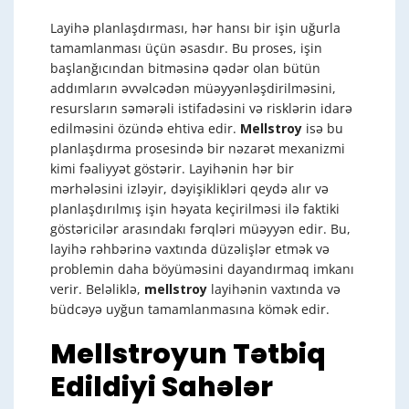
Layihə planlaşdırması, hər hansı bir işin uğurla
tamamlanması üçün əsasdır. Bu proses, işin
başlanğıcından bitməsinə qədər olan bütün
addımların əvvəlcədən müəyyənləşdirilməsini,
resursların səmərəli istifadəsini və risklərin idarə
edilməsini özündə ehtiva edir.
Mellstroy
isə bu
planlaşdırma prosesində bir nəzarət mexanizmi
kimi fəaliyyət göstərir. Layihənin hər bir
mərhələsini izləyir, dəyişiklikləri qeydə alır və
planlaşdırılmış işin həyata keçirilməsi ilə faktiki
göstəricilər arasındakı fərqləri müəyyən edir. Bu,
layihə rəhbərinə vaxtında düzəlişlər etmək və
problemin daha böyüməsini dayandırmaq imkanı
verir. Beləliklə,
mellstroy
layihənin vaxtında və
büdcəyə uyğun tamamlanmasına kömək edir.
Mellstroyun Tətbiq
Edildiyi Sahələr