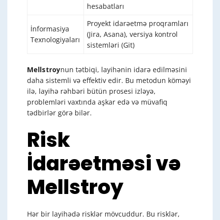
hesabatları
Proyekt idarəetmə proqramları
İnformasiya
(Jira, Asana), versiya kontrol
Texnologiyaları
sistemləri (Git)
Mellstroy
nun tətbiqi, layihənin idarə edilməsini
daha sistemli və effektiv edir. Bu metodun köməyi
ilə, layihə rəhbəri bütün prosesi izləyə,
problemləri vaxtında aşkar edə və müvafiq
tədbirlər görə bilər.
Risk
İdarəetməsi və
Mellstroy
Hər bir layihədə risklər mövcuddur. Bu risklər,