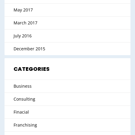
May 2017
March 2017
July 2016
December 2015
CATEGORIES
Business
Consulting
Finacial
Franchising