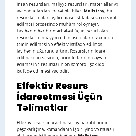
insan resursları, maliyyə resursları, materiallar və
avadanlıqlardan ibarət ola bilər.
Mellstroy
, bu
resursların planlaşdırılması, istifadəsi və nəzarət
edilməsi prosesində mühüm rol oynayır.
Layihənin hər bir mərhələsi üçün zəruri olan
resursların müəyyən edilməsi, onların vaxtında
təmin edilməsi və effektiv istifadə edilməsi,
layihənin uğurunu artırır. Resursların idarə
edilməsi prosesində, prioritetlərin müəyyən
edilməsi və resursların ən səmərəli şəkildə
istifadə edilməsi vacibdir.
Effektiv Resurs
İdarəetməsi Üçün
Təlimatlar
Effektiv resurs idarəetməsi, layihə rəhbərinin
peşəkarlığına, komandanın işbirliyinə və müasir
alətlərdən istifadəyə bağlıdır.
Mellstroy
,