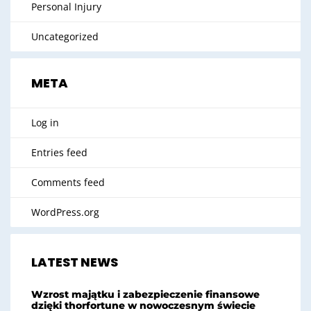
Personal Injury
Uncategorized
META
Log in
Entries feed
Comments feed
WordPress.org
LATEST NEWS
Wzrost majątku i zabezpieczenie finansowe
dzięki thorfortune w nowoczesnym świecie