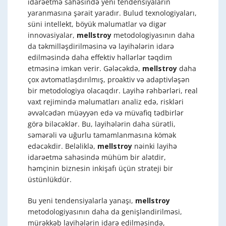
idarəetmə sahəsində yeni tendensiyaların
yaranmasına şərait yaradır. Bulud texnologiyaları,
süni intellekt, böyük məlumatlar və digər
innovasiyalar,
mellstroy
metodologiyasının daha
da təkmilləşdirilməsinə və layihələrin idarə
edilməsində daha effektiv həllərlər təqdim
etməsinə imkan verir. Gələcəkdə,
mellstroy
daha
çox avtomatlaşdırılmış, proaktiv və adaptivləşən
bir metodologiya olacaqdır. Layihə rəhbərləri, real
vaxt rejimində məlumatları analiz edə, riskləri
əvvəlcədən müəyyən edə və müvafiq tədbirlər
görə biləcəklər. Bu, layihələrin daha sürətli,
səmərəli və uğurlu tamamlanmasına kömək
edəcəkdir. Beləliklə,
mellstroy
nəinki layihə
idarəetmə sahəsində mühüm bir alətdir,
həmçinin biznesin inkişafı üçün strateji bir
üstünlükdür.
Bu yeni tendensiyalarla yanaşı,
mellstroy
metodologiyasının daha da genişləndirilməsi,
mürəkkəb layihələrin idarə edilməsində,