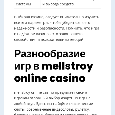
системы
и вывода средств.
Выбирая казино, следует внимательно изучить
все эти параметры, чтобы убедиться в его
надёжности и безопасности. Помните, что игра
в надёжном казино – это залог вашего
спокойствия и положительных эмоций.
Разнообразие
игр в mellstroy
online casino
mellstroy online casino предлагает своим
игрокам огромный выбор азартных игр на
любой вкус. Здесь вы найдёте классические
слоты, современные видеослоты, рулетку,
блэкджек, покер, баккару и многое другое. Все