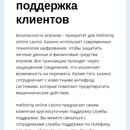
поддержка
клиентов
Безопасность игроков – приоритет для mellstroy
online casino. Казино использует современные
технологии шифрования, чтобы защитить
личные данные и финансовые средства
игроков. Все транзакции проходят через
защищённое соединение, что исключает
возможность их перехвата. Кроме того, казино
сотрудничает с известными антифрод-
системами, которые помогают предотвратить
мошеннические действия.
mellstroy online casino предлагает своим
клиентам круглосуточную поддержку службы
поддержки. Вы можете связаться с
сотрудниками службы поддержки по телефону,