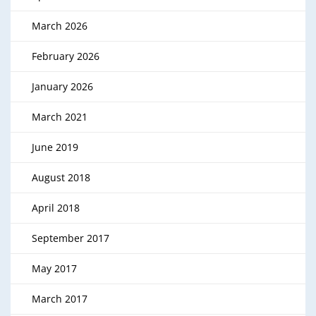
March 2026
February 2026
January 2026
March 2021
June 2019
August 2018
April 2018
September 2017
May 2017
March 2017