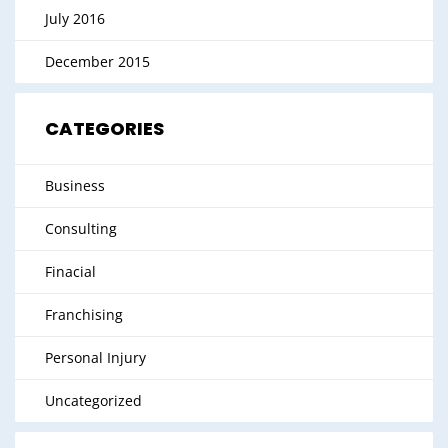
July 2016
December 2015
CATEGORIES
Business
Consulting
Finacial
Franchising
Personal Injury
Uncategorized