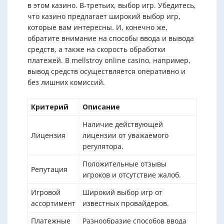
в этом казино. В-третьих, выбор игр. Убедитесь,
что казино предлагает широкий выбор игр,
которые вам интересны. И, конечно же,
обратите внимание на способы ввода и вывода
средств, а также на скорость обработки
платежей. В mellstroy online casino, например,
вывод средств осуществляется оперативно и
без лишних комиссий.
Критерий
Описание
Наличие действующей
Лицензия
лицензии от уважаемого
регулятора.
Положительные отзывы
Репутация
игроков и отсутствие жалоб.
Игровой
Широкий выбор игр от
ассортимент
известных провайдеров.
Платежные
Разнообразие способов ввода