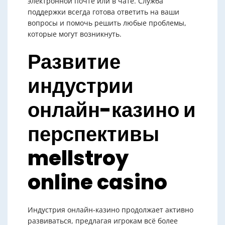
электронной почте или в чате. Служба
поддержки всегда готова ответить на ваши
вопросы и помочь решить любые проблемы,
которые могут возникнуть.
Развитие
индустрии
онлайн-казино и
перспективы
mellstroy
online casino
Индустрия онлайн-казино продолжает активно
развиваться, предлагая игрокам всё более