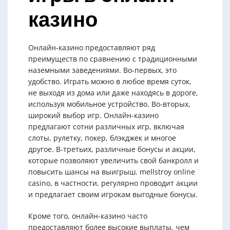
казино
Онлайн-казино предоставляют ряд
преимуществ по сравнению с традиционными
наземными заведениями. Во-первых, это
удобство. Играть можно в любое время суток,
не выходя из дома или даже находясь в дороге,
используя мобильное устройство. Во-вторых,
широкий выбор игр. Онлайн-казино
предлагают сотни различных игр, включая
слоты, рулетку, покер, блэкджек и многое
другое. В-третьих, различные бонусы и акции,
которые позволяют увеличить свой банкролл и
повысить шансы на выигрыш. mellstroy online
casino, в частности, регулярно проводит акции
и предлагает своим игрокам выгодные бонусы.
Кроме того, онлайн-казино часто
предоставляют более высокие выплаты, чем