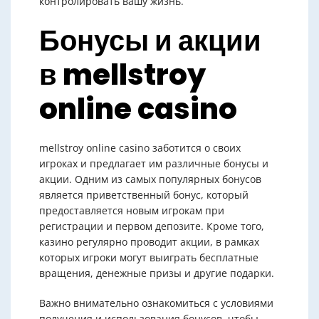
контролировать вашу жизнь.
Бонусы и акции
в mellstroy
online casino
mellstroy online casino заботится о своих
игроках и предлагает им различные бонусы и
акции. Одним из самых популярных бонусов
является приветственный бонус, который
предоставляется новым игрокам при
регистрации и первом депозите. Кроме того,
казино регулярно проводит акции, в рамках
которых игроки могут выиграть бесплатные
вращения, денежные призы и другие подарки.
Важно внимательно ознакомиться с условиями
получения и использования бонусов, чтобы