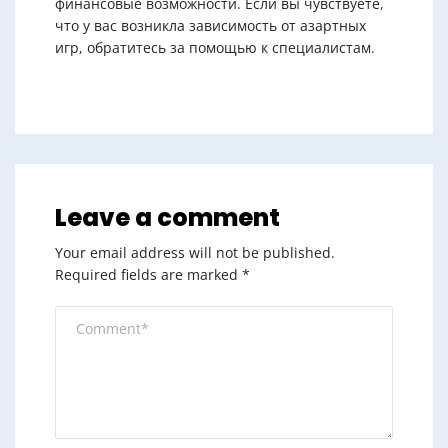
финансовые возможности. Если вы чувствуете,
что у вас возникла зависимость от азартных
игр, обратитесь за помощью к специалистам.
Leave a comment
Your email address will not be published.
Required fields are marked
*