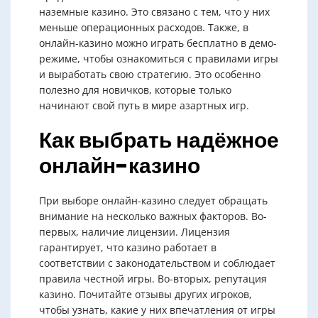
наземные казино. Это связано с тем, что у них
меньше операционных расходов. Также, в
онлайн-казино можно играть бесплатно в демо-
режиме, чтобы ознакомиться с правилами игры
и выработать свою стратегию. Это особенно
полезно для новичков, которые только
начинают свой путь в мире азартных игр.
Как выбрать надёжное
онлайн-казино
При выборе онлайн-казино следует обращать
внимание на несколько важных факторов. Во-
первых, наличие лицензии. Лицензия
гарантирует, что казино работает в
соответствии с законодательством и соблюдает
правила честной игры. Во-вторых, репутация
казино. Почитайте отзывы других игроков,
чтобы узнать, какие у них впечатления от игры