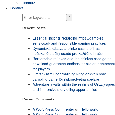
Furniture
Contact
Recent Posts
Essential insights regarding https://gambles-
zens.co.uk and responsible gaming practices
Dynamická zábava a plinko casino přináší
nečekané otočky osudu pro každého hráče
Remarkable reflexes and the chicken road game
download guarantee endless mobile entertainment
for players
Omtänksam underhållning kring chicken road
gambling game för riskmedvetna spelare
Adventure awaits within the realms of Grizzlysques
and immersive storytelling opportunities
Recent Comments
A WordPress Commenter
on
Hello world!
A WordPress Commenter
on
Hello world!