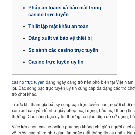
Pháp an toàns và bảo mật trong
casino trực tuyến
8
Thiết lập mật khẩu an toàn
Đăng xuất và bảo vệ thiết bị
So sánh các casino trực tuyến
Casino trực tuyến uy tín
casino trực tuyến
đang ngày càng trở nên phổ biến tại Việt Nam,
lợi. Các sòng bạc trực tuyến uy tín cung cấp đa dạng các trò chơ
trò chơi khác.
Trước khi tham gia bất kỳ sòng bạc trực tuyến nào, người chơi n
xem xét các yếu tố như giấy phép hoạt động, bảo mật thông tin c
thưởng. Các sòng bạc uy tín thường có giao diện dễ sử dụng, b
Việc lựa chọn casino online phù hợp không chỉ giúp người chơi 
vệ trước các rủi ro như gian lận hoặc mất thông tin cá nhân. Ng