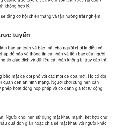
nh không hợp lý.
 sẽ tăng cơ hội chiến thắng và tận hưởng trải nghiệm
trực tuyến
đảm bảo an toàn và bảo mật cho người chơi là điều vô
pháp để bảo vệ thông tin cá nhân và tiền bạc của người
 tin giao dịch và dữ liệu cá nhân không bị truy cập trái
g bảo mật để đối phó với các mối đe dọa mới. Họ có đội
iên quan đến an ninh mạng. Người chơi cũng nên cẩn
y phép hoạt động hợp pháp và có đánh giá tốt từ cộng
hoản. Người chơi nên sử dụng mật khẩu mạnh, kết hợp chữ
khẩu quá đơn giản hoặc chia sẻ mật khẩu với người khác.