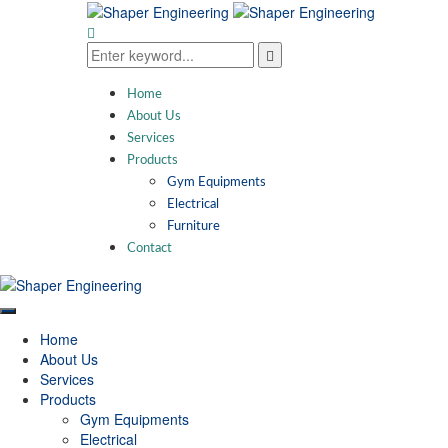
Home
About Us
Services
Products
Gym Equipments
Electrical
Furniture
Contact
Home
About Us
Services
Products
Gym Equipments
Electrical