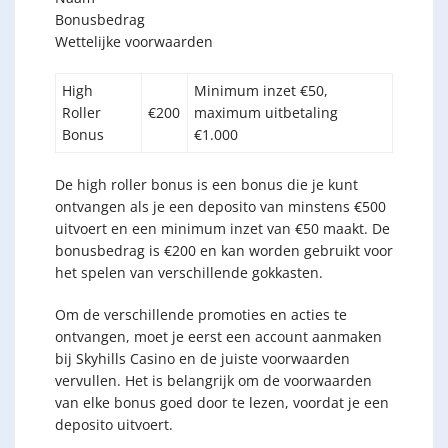
Bonusbedrag
Wettelijke voorwaarden
High
Minimum inzet €50,
Roller
€200
maximum uitbetaling
Bonus
€1.000
De high roller bonus is een bonus die je kunt
ontvangen als je een deposito van minstens €500
uitvoert en een minimum inzet van €50 maakt. De
bonusbedrag is €200 en kan worden gebruikt voor
het spelen van verschillende gokkasten.
Om de verschillende promoties en acties te
ontvangen, moet je eerst een account aanmaken
bij Skyhills Casino en de juiste voorwaarden
vervullen. Het is belangrijk om de voorwaarden
van elke bonus goed door te lezen, voordat je een
deposito uitvoert.