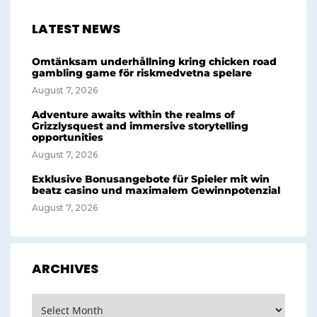
LATEST NEWS
Omtänksam underhållning kring chicken road
gambling game för riskmedvetna spelare
August 7, 2026
Adventure awaits within the realms of
Grizzlysquest and immersive storytelling
opportunities
August 7, 2026
Exklusive Bonusangebote für Spieler mit win
beatz casino und maximalem Gewinnpotenzial
August 7, 2026
ARCHIVES
Archives