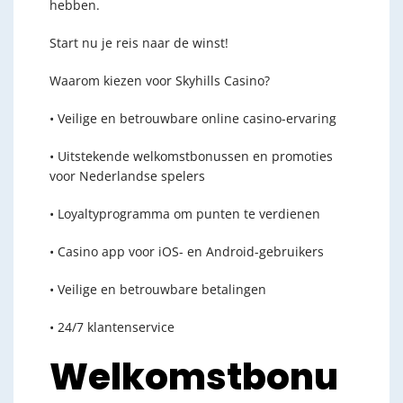
hebben.
Start nu je reis naar de winst!
Waarom kiezen voor Skyhills Casino?
• Veilige en betrouwbare online casino-ervaring
• Uitstekende welkomstbonussen en promoties
voor Nederlandse spelers
• Loyaltyprogramma om punten te verdienen
• Casino app voor iOS- en Android-gebruikers
• Veilige en betrouwbare betalingen
• 24/7 klantenservice
Welkomstbonu