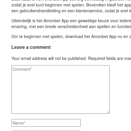
zodat je snel kunt beginnen met spelen. Bovendien biedt het a
een gebruikershandleiding en een klantenservice, zodat je snel k
Uiteindelijk is het Amonbet App een geweldige keuze voor ieder
ervaring, met een brede verscheidenheid aan spellen en functies
Om te beginnen met spelen, download het Amonbet App nu en on
Leave a comment
Your email address will not be published.
Required fields are m