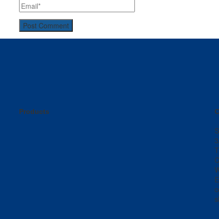
Products
S
3
T
C
W
E
c
s