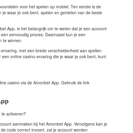
voordelen voor het spelen op mobiel. Ten eerste is de
 je waar je ook bent, spelen en genieten van de beste
et App, is het belangrijk om te weten dat je een account
 een eenvoudig proces. Daarnaast kun je een
n te winnen.
o-ervaring, met een brede verscheidenheid aan spellen
 een online casino-ervaring die je waar je ook bent, kunt
!
nline casino via de Amonbet App. Gebruik de link
App
te activeren?
count aanmaken bij het Amonbet App. Vervolgens kan je
 de code correct invoert, zal je account worden