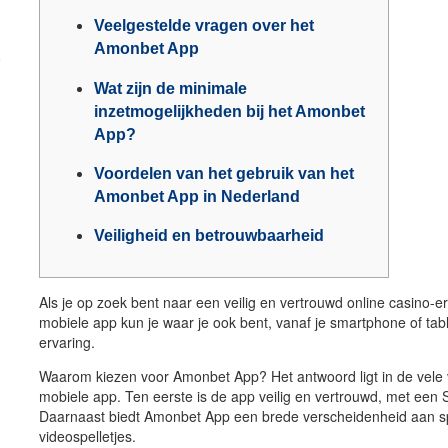
Veelgestelde vragen over het
Amonbet App
8
Wat zijn de minimale
inzetmogelijkheden bij het Amonbet
App?
Voordelen van het gebruik van het
Amonbet App in Nederland
Veiligheid en betrouwbaarheid
Als je op zoek bent naar een veilig en vertrouwd online casino-er
mobiele app kun je waar je ook bent, vanaf je smartphone of tab
ervaring.
Waarom kiezen voor Amonbet App? Het antwoord ligt in de vele v
mobiele app. Ten eerste is de app veilig en vertrouwd, met ee
Daarnaast biedt Amonbet App een brede verscheidenheid aan sp
videospelletjes.