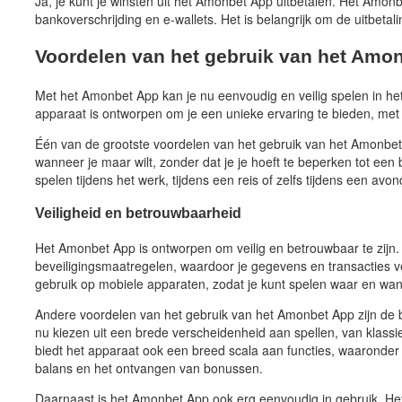
Ja, je kunt je winsten uit het Amonbet App uitbetalen. Het Amonb
bankoverschrijding en e-wallets. Het is belangrijk om de uitbetal
Voordelen van het gebruik van het Amo
Met het Amonbet App kan je nu eenvoudig en veilig spelen in het
apparaat is ontworpen om je een unieke ervaring te bieden, met
Één van de grootste voordelen van het gebruik van het Amonbet Ap
wanneer je maar wilt, zonder dat je je hoeft te beperken tot een b
spelen tijdens het werk, tijdens een reis of zelfs tijdens een avon
Veiligheid en betrouwbaarheid
Het Amonbet App is ontworpen om veilig en betrouwbaar te zijn. 
beveiligingsmaatregelen, waardoor je gegevens en transacties ve
gebruik op mobiele apparaten, zodat je kunt spelen waar en wann
Andere voordelen van het gebruik van het Amonbet App zijn de b
nu kiezen uit een brede verscheidenheid aan spellen, van klass
biedt het apparaat ook een breed scala aan functies, waaronder 
balans en het ontvangen van bonussen.
Daarnaast is het Amonbet App ook erg eenvoudig in gebruik. Het 