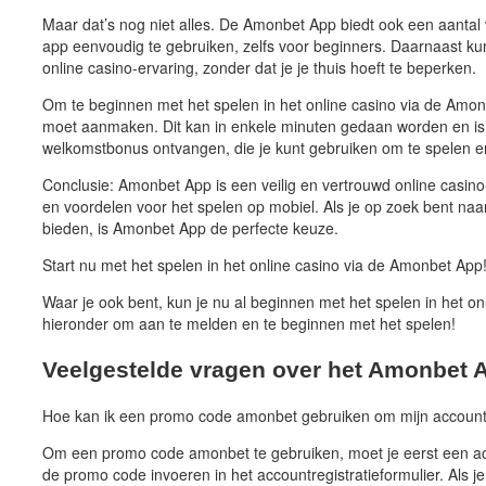
Maar dat’s nog niet alles. De Amonbet App biedt ook een aantal 
app eenvoudig te gebruiken, zelfs voor beginners. Daarnaast kun
online casino-ervaring, zonder dat je je thuis hoeft te beperken.
Om te beginnen met het spelen in het online casino via de Amonb
moet aanmaken. Dit kan in enkele minuten gedaan worden en is
welkomstbonus ontvangen, die je kunt gebruiken om te spelen e
Conclusie: Amonbet App is een veilig en vertrouwd online casin
en voordelen voor het spelen op mobiel. Als je op zoek bent naar
bieden, is Amonbet App de perfecte keuze.
Start nu met het spelen in het online casino via de Amonbet App
Waar je ook bent, kun je nu al beginnen met het spelen in het o
hieronder om aan te melden en te beginnen met het spelen!
Veelgestelde vragen over het Amonbet 
Hoe kan ik een promo code amonbet gebruiken om mijn account 
Om een promo code amonbet te gebruiken, moet je eerst een ac
de promo code invoeren in het accountregistratieformulier. Als je