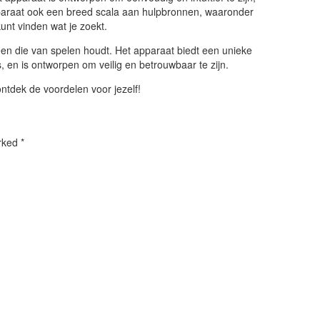
pparaat ook een breed scala aan hulpbronnen, waaronder
unt vinden wat je zoekt.
een die van spelen houdt. Het apparaat biedt een unieke
, en is ontworpen om veilig en betrouwbaar te zijn.
tdek de voordelen voor jezelf!
arked
*