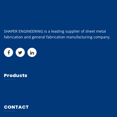
SHAPER ENGINEERING is a leading supplier of sheet metal
fabrication and general fabrication manufacturing company.
Products
CONTACT