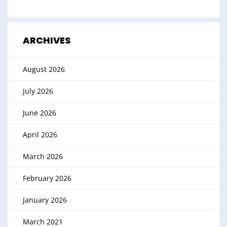
ARCHIVES
August 2026
July 2026
June 2026
April 2026
March 2026
February 2026
January 2026
March 2021