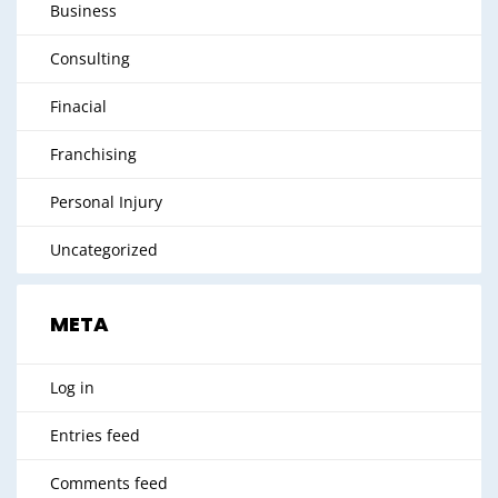
Business
Consulting
Finacial
Franchising
Personal Injury
Uncategorized
META
Log in
Entries feed
Comments feed