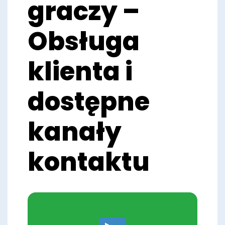
graczy –
Obsługa
klienta i
dostępne
kanały
kontaktu