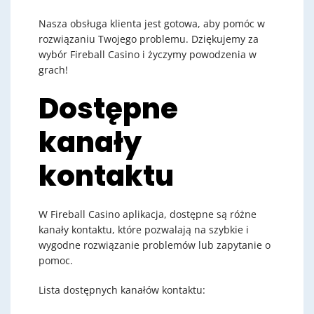
Nasza obsługa klienta jest gotowa, aby pomóc w
rozwiązaniu Twojego problemu. Dziękujemy za
wybór Fireball Casino i życzymy powodzenia w
grach!
Dostępne
kanały
kontaktu
W Fireball Casino aplikacja, dostępne są różne
kanały kontaktu, które pozwalają na szybkie i
wygodne rozwiązanie problemów lub zapytanie o
pomoc.
Lista dostępnych kanałów kontaktu: