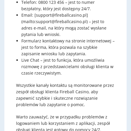
Telefon: 0800 123 456 – jest to numer
bezpłatny, który jest dostępny 24/7.
Email: [support@fireballcasino.pl]
(mailto:support@fireballcasino.pl) – jest to
adres e-mail, na który mogą zostać wysłane
pytania lub wnioski.
Formularz kontaktowy na stronie internetowej –
jest to forma, która pozwala na szybkie
zapisanie wniosku lub zapytania.
Live Chat – jest to funkcja, która umożliwia
rozmowę z przedstawicielami obsługi klienta w
czasie rzeczywistym.
Wszystkie kanały kontaktu są monitorowane przez
zespół obsługi klienta Fireball Casino, aby
zapewnić szybkie i skuteczne rozwiązanie
problemów lub zapytanie o pomoc.
Warto zauważyć, że w przypadku problemów z
logowaniem lub korzystaniem z aplikacji, zespół
obsługi klienta jest gotowy do pomocy 24/7.