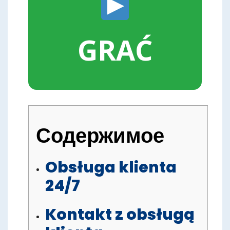
GRAĆ
Содержимое
Obsługa klienta
24/7
Kontakt z obsługą