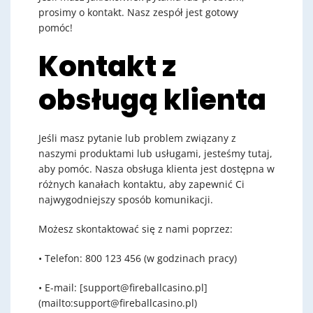
prosimy o kontakt. Nasz zespół jest gotowy
pomóc!
Kontakt z
obsługą klienta
Jeśli masz pytanie lub problem związany z
naszymi produktami lub usługami, jesteśmy tutaj,
aby pomóc. Nasza obsługa klienta jest dostępna w
różnych kanałach kontaktu, aby zapewnić Ci
najwygodniejszy sposób komunikacji.
Możesz skontaktować się z nami poprzez:
• Telefon: 800 123 456 (w godzinach pracy)
• E-mail: [support@fireballcasino.pl]
(mailto:support@fireballcasino.pl)