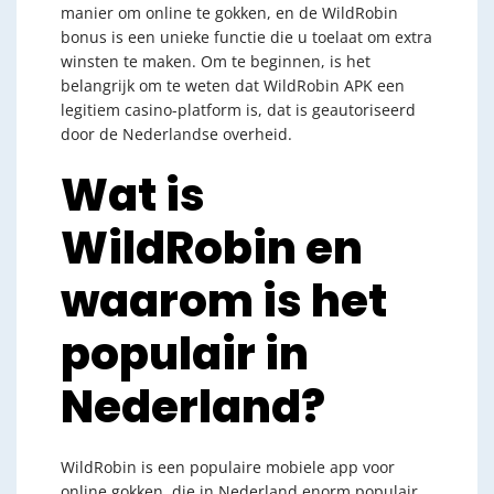
manier om online te gokken, en de WildRobin
bonus is een unieke functie die u toelaat om extra
winsten te maken. Om te beginnen, is het
belangrijk om te weten dat WildRobin APK een
legitiem casino-platform is, dat is geautoriseerd
door de Nederlandse overheid.
Wat is
WildRobin en
waarom is het
populair in
Nederland?
WildRobin is een populaire mobiele app voor
online gokken, die in Nederland enorm populair