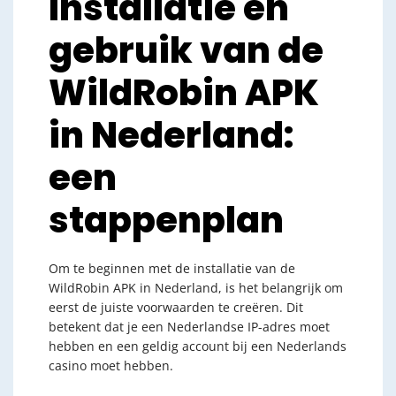
Installatie en
gebruik van de
WildRobin APK
in Nederland:
een
stappenplan
Om te beginnen met de installatie van de
WildRobin APK in Nederland, is het belangrijk om
eerst de juiste voorwaarden te creëren. Dit
betekent dat je een Nederlandse IP-adres moet
hebben en een geldig account bij een Nederlands
casino moet hebben.