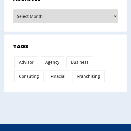
Archives
TAGS
Advisor
Agency
Business
Consuting
Finacial
Franchising