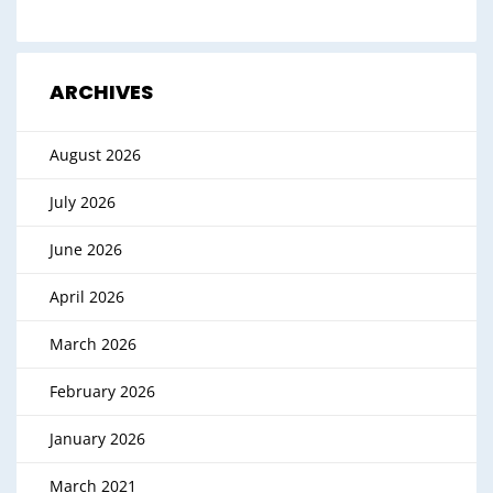
ARCHIVES
August 2026
July 2026
June 2026
April 2026
March 2026
February 2026
January 2026
March 2021