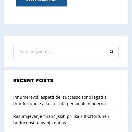
RECENT POSTS
Innumerevoli aspetti del successo sono legati a
thor fortune e alla crescita personale moderna
Razumijevanje financijskih prilika s thorfortune i
budućnost ulaganja danas