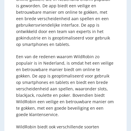
is geworden. De app biedt een veilige en
betrouwbare manier om online te gokken, met
een brede verscheidenheid aan spellen en een
gebruikersvriendelijke interface. De app is
ontwikkeld door een team van experts in het
gokindustrie en is geoptimaliseerd voor gebruik
op smartphones en tablets.
Een van de redenen waarom WildRobin zo
populair is in Nederland, is omdat het een veilige
en betrouwbare manier biedt om online te
gokken. De app is geoptimaliseerd voor gebruik
op smartphones en tablets en biedt een brede
verscheidenheid aan spellen, waaronder slots,
blackjack, roulette en poker. Bovendien biedt
WildRobin een veilige en betrouwbare manier om
te gokken, met een goede beveiliging en een
goede klantenservice.
WildRobin biedt ook verschillende soorten