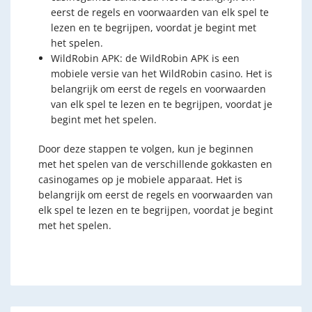
eerst de regels en voorwaarden van elk spel te
lezen en te begrijpen, voordat je begint met
het spelen.
WildRobin APK: de WildRobin APK is een
mobiele versie van het WildRobin casino. Het is
belangrijk om eerst de regels en voorwaarden
van elk spel te lezen en te begrijpen, voordat je
begint met het spelen.
Door deze stappen te volgen, kun je beginnen
met het spelen van de verschillende gokkasten en
casinogames op je mobiele apparaat. Het is
belangrijk om eerst de regels en voorwaarden van
elk spel te lezen en te begrijpen, voordat je begint
met het spelen.