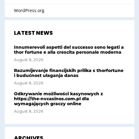
WordPress.org
LATEST NEWS
Innumerevoli aspetti del successo sono legati a
thor fortune e alla crescita personale moderna
August 8, 2026
Razumijevanje financijskih prilika s thorfortune
i budućnost ulaganja danas
August 8, 2026
Odkrywanie możliwości kasynowych z
https://the-nvcasinos.com.pl dla
wymagających graczy online
August 8, 2026
ARCHIVES