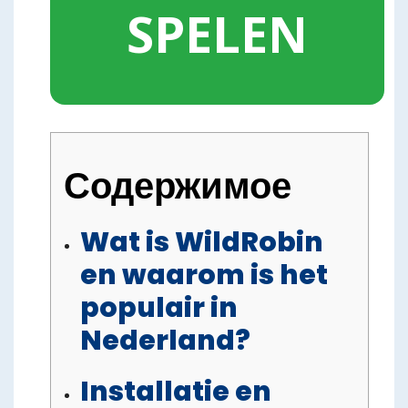
SPELEN
Содержимое
Wat is WildRobin
en waarom is het
populair in
Nederland?
Installatie en