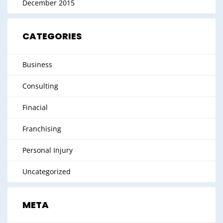
December 2015
CATEGORIES
Business
Consulting
Finacial
Franchising
Personal Injury
Uncategorized
META