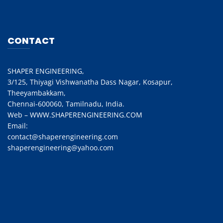
CONTACT
SHAPER ENGINEERING,
3/125, Thiyagi Vishwanatha Dass Nagar, Kosapur,
Theeyambakkam,
Chennai-600060, Tamilnadu, India.
Web – WWW.SHAPERENGINEERING.COM
Email:
contact@shaperengineering.com
shaperengineering@yahoo.com