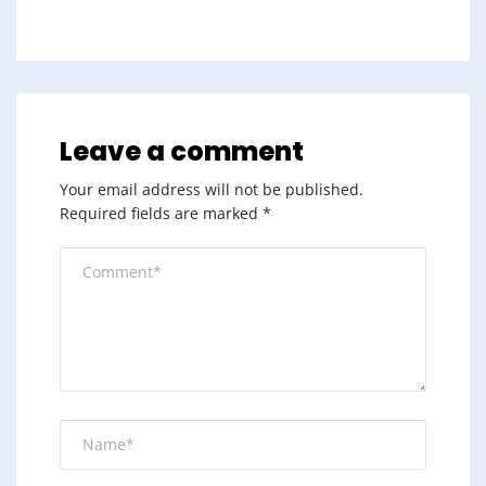
Leave a comment
Your email address will not be published.
Required fields are marked
*