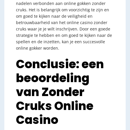
nadelen verbonden aan online gokken zonder
cruks. Het is belangrijk om voorzichtig te zijn en
om goed te kijken naar de veiligheid en
betrouwbaarheid van het online casino zonder
cruks waar je je wilt inschrijven. Door een goede
strategie te hebben en om goed te kijken naar de
spellen en de inzetten, kan je een succesvolle
online gokker worden.
Conclusie: een
beoordeling
van Zonder
Cruks Online
Casino