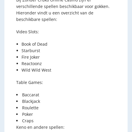
verschillende spellen beschikbaar voor gokken.
Hieronder vindt u een overzicht van de
beschikbare spellen:
Video Slots:
Book of Dead
Starburst
Fire Joker
Reactoonz
Wild Wild West
Table Games:
Baccarat
Blackjack
Roulette
Poker
Craps
Keno en andere spellen: