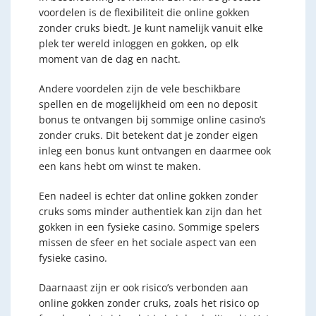
voordelen is de flexibiliteit die online gokken
zonder cruks biedt. Je kunt namelijk vanuit elke
plek ter wereld inloggen en gokken, op elk
moment van de dag en nacht.
Andere voordelen zijn de vele beschikbare
spellen en de mogelijkheid om een no deposit
bonus te ontvangen bij sommige online casino’s
zonder cruks. Dit betekent dat je zonder eigen
inleg een bonus kunt ontvangen en daarmee ook
een kans hebt om winst te maken.
Een nadeel is echter dat online gokken zonder
cruks soms minder authentiek kan zijn dan het
gokken in een fysieke casino. Sommige spelers
missen de sfeer en het sociale aspect van een
fysieke casino.
Daarnaast zijn er ook risico’s verbonden aan
online gokken zonder cruks, zoals het risico op