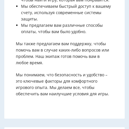
Мы обеспечиваем быстрый доступ к вашему
счету, используя современные системы
защиты.
Мы предлагаем вам различные способы
оплаты, чтобы вам было удобно.
Мы также предлагаем вам поддержку, чтобы
помочь вам в случае каких-либо вопросов или
проблем. Наш экипаж готов помочь вам в
любое время.
Мы понимаем, что безопасность и удобство –
это ключевые факторы для комфортного
игрового опыта. Мы делаем все, чтобы
обеспечить вам наилучшие условия для игры.