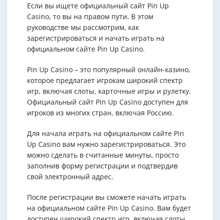
Если вы ищете официальный сайт Pin Up
Casino, то вы на правом пути. В этом
руководстве мы рассмотрим, как
зарегистрироваться и начать играть на
официальном сайте Pin Up Casino.
Pin Up Casino – это популярный онлайн-казино,
которое предлагает игрокам широкий спектр
игр, включая слоты, карточные игры и рулетку.
Официальный сайт Pin Up Casino доступен для
игроков из многих стран, включая Россию.
Для начала играть на официальном сайте Pin
Up Casino вам нужно зарегистрироваться. Это
можно сделать в считанные минуты, просто
заполнив форму регистрации и подтвердив
свой электронный адрес.
После регистрации вы сможете начать играть
на официальном сайте Pin Up Casino. Вам будет
доступен широкий спектр игр, включая слоты,