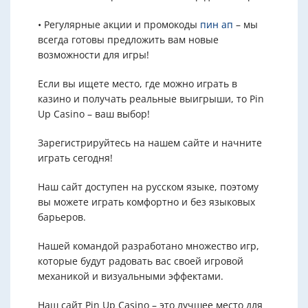
• Регулярные акции и промокоды
пин ап
– мы
всегда готовы предложить вам новые
возможности для игры!
Если вы ищете место, где можно играть в
казино и получать реальные выигрыши, то Pin
Up Casino – ваш выбор!
Зарегистрируйтесь на нашем сайте и начните
играть сегодня!
Наш сайт доступен на русском языке, поэтому
вы можете играть комфортно и без языковых
барьеров.
Нашей командой разработано множество игр,
которые будут радовать вас своей игровой
механикой и визуальными эффектами.
Наш сайт Pin Up Casino – это лучшее место для