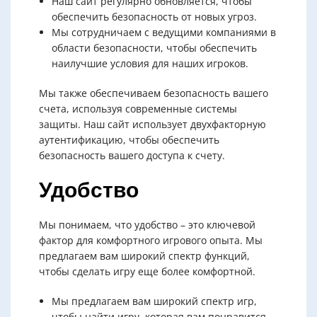
Наш сайт регулярно обновляется, чтобы
обеспечить безопасность от новых угроз.
Мы сотрудничаем с ведущими компаниями в
области безопасности, чтобы обеспечить
наилучшие условия для наших игроков.
Мы также обеспечиваем безопасность вашего
счета, используя современные системы
защиты. Наш сайт использует двухфакторную
аутентификацию, чтобы обеспечить
безопасность вашего доступа к счету.
Удобство
Мы понимаем, что удобство – это ключевой
фактор для комфортного игрового опыта. Мы
предлагаем вам широкий спектр функций,
чтобы сделать игру еще более комфортной.
Мы предлагаем вам широкий спектр игр,
чтобы найти игру, которая вам понравится.