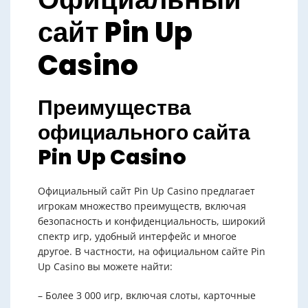
сайт Pin Up
Casino
Преимущества
официального сайта
Pin Up Casino
Официальный сайт Pin Up Casino предлагает
игрокам множество преимуществ, включая
безопасность и конфиденциальность, широкий
спектр игр, удобный интерфейс и многое
другое. В частности, на официальном сайте Pin
Up Casino вы можете найти:
– Более 3 000 игр, включая слоты, карточные