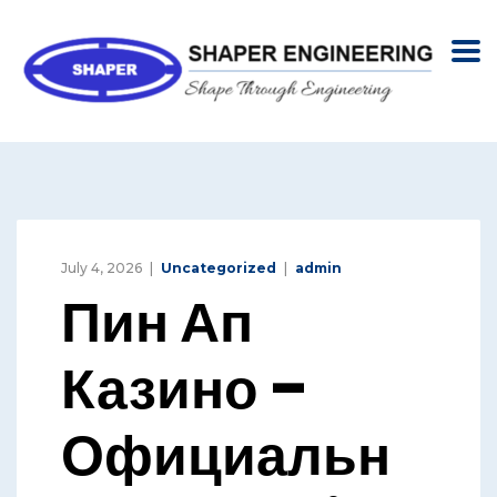
July 4, 2026
Uncategorized
admin
Пин Ап
Казино –
Официальн