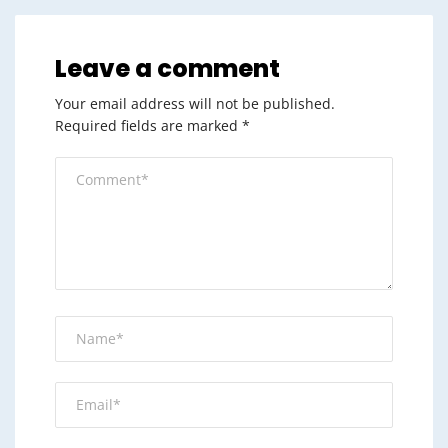
Leave a comment
Your email address will not be published.
Required fields are marked
*