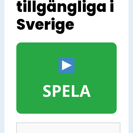
tillgängliga i
Sverige
SPELA