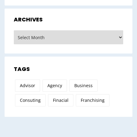
ARCHIVES
Archives
TAGS
Advisor
Agency
Business
Consuting
Finacial
Franchising