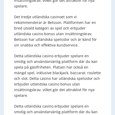
insättningskrav, vilket gör det attraktivt för nya
spelare.
Det tredje utländska casinoet som vi
rekommenderar är Betsson. Plattformen har en
bred utvald kategori av spel och erbjuder
utländska casino bonus utan insättningskrav.
Betsson har utländska spelsidor och är känd för
sin snabba och effektiva kundservice.
Detta utländska casino erbjuder spelare en
smidig och användarvänlig plattform där du kan
spela på gästfriheten. Platsen har också en
mängd spel, inklusive blackjack, baccarat, roulette
och slot. Detta casino har utländska spelsidor och
erbjuder utländska casino bonus utan
insättningskrav, vilket gör det attraktivt för nya
spelare.
Detta utländska casino erbjuder spelare en
smidig och användarvänlig plattform där du kan