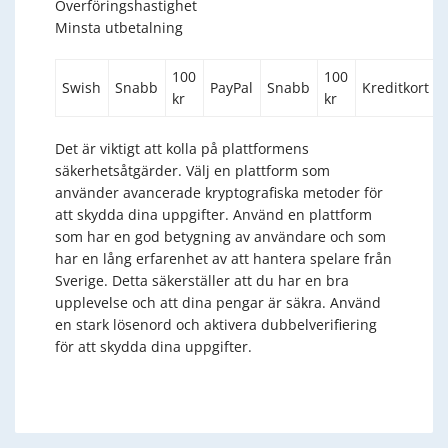
Överföringshastighet
Minsta utbetalning
100
100
Swish
Snabb
PayPal
Snabb
Kreditkort
kr
kr
Det är viktigt att kolla på plattformens
säkerhetsåtgärder. Välj en plattform som
använder avancerade kryptografiska metoder för
att skydda dina uppgifter. Använd en plattform
som har en god betygning av användare och som
har en lång erfarenhet av att hantera spelare från
Sverige. Detta säkerställer att du har en bra
upplevelse och att dina pengar är säkra. Använd
en stark lösenord och aktivera dubbelverifiering
för att skydda dina uppgifter.