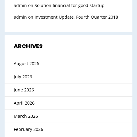
admin
on
Solution financial for good startup
admin
on
Investment Update, Fourth Quarter 2018
ARCHIVES
August 2026
July 2026
June 2026
April 2026
March 2026
February 2026