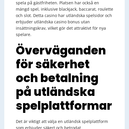
spela på gästfriheten. Platsen har också en
mängd spel, inklusive blackjack, baccarat, roulette
och slot. Detta casino har utländska spelsidor och
erbjuder utländska casino bonus utan
insättningskrav, vilket gör det attraktivt för nya
spelare.
Överväganden
för säkerhet
och betalning
på utländska
spelplattformar
Det är viktigt att välja en utländsk spelplattform
som erbjuder säkert och betrodat