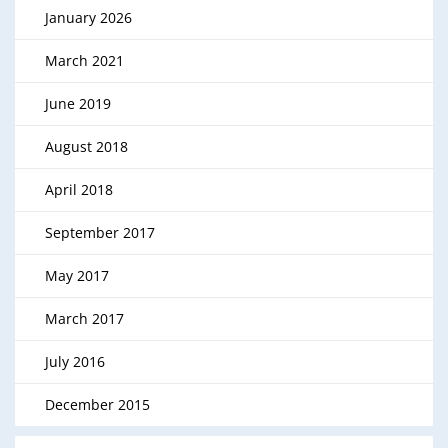
January 2026
March 2021
June 2019
August 2018
April 2018
September 2017
May 2017
March 2017
July 2016
December 2015