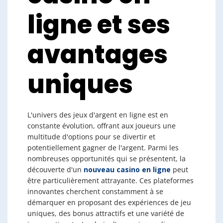
ligne et ses
avantages
uniques
L'univers des jeux d'argent en ligne est en
constante évolution, offrant aux joueurs une
multitude d'options pour se divertir et
potentiellement gagner de l'argent. Parmi les
nombreuses opportunités qui se présentent, la
découverte d'un
nouveau casino en ligne
peut
être particulièrement attrayante. Ces plateformes
innovantes cherchent constamment à se
démarquer en proposant des expériences de jeu
uniques, des bonus attractifs et une variété de