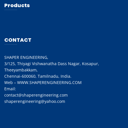
Products
CONTACT
SHAPER ENGINEERING,
3/125, Thiyagi Vishwanatha Dass Nagar, Kosapur,
Theeyambakkam,
Chennai-600060, Tamilnadu, India.
Web – WWW.SHAPERENGINEERING.COM
Email:
contact@shaperengineering.com
shaperengineering@yahoo.com