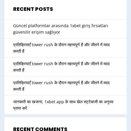
RECENT POSTS
Güncel platformlar arasında 1xbet giriş fırsatları
güvenilir erişim sağlıyor
प्रतिक्रियाएँ tower rush के दौरान महत्वपूर्ण हैं और जीतने में मदद
करती हैं
प्रतिक्रियाएँ tower rush के दौरान महत्वपूर्ण हैं और जीतने में मदद
करती हैं
प्रतिक्रियाएँ tower rush के दौरान महत्वपूर्ण हैं और जीतने में मदद
करती हैं
जानकारी का खजाना, 1xbet app के साथ खेल सट्टेबाजी का अनुभव
प्राप्त करें
RECENT COMMENTS