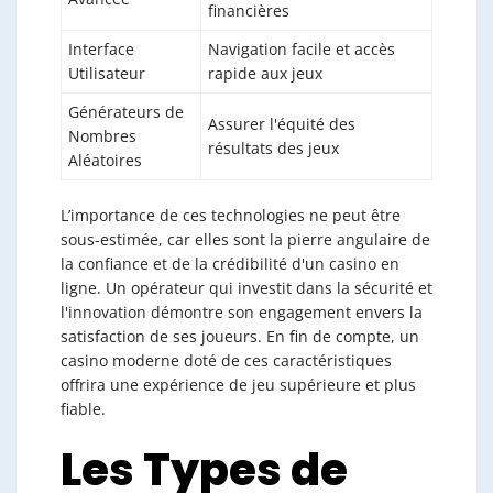
financières
Interface
Navigation facile et accès
Utilisateur
rapide aux jeux
Générateurs de
Assurer l'équité des
Nombres
résultats des jeux
Aléatoires
L’importance de ces technologies ne peut être
sous-estimée, car elles sont la pierre angulaire de
la confiance et de la crédibilité d'un casino en
ligne. Un opérateur qui investit dans la sécurité et
l'innovation démontre son engagement envers la
satisfaction de ses joueurs. En fin de compte, un
casino moderne doté de ces caractéristiques
offrira une expérience de jeu supérieure et plus
fiable.
Les Types de