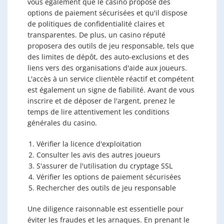
vous également que le casino propose des
options de paiement sécurisées et qu'il dispose
de politiques de confidentialité claires et
transparentes. De plus, un casino réputé
proposera des outils de jeu responsable, tels que
des limites de dépôt, des auto-exclusions et des
liens vers des organisations d'aide aux joueurs.
L'accès à un service clientèle réactif et compétent
est également un signe de fiabilité. Avant de vous
inscrire et de déposer de l'argent, prenez le
temps de lire attentivement les conditions
générales du casino.
Vérifier la licence d'exploitation
Consulter les avis des autres joueurs
S'assurer de l'utilisation du cryptage SSL
Vérifier les options de paiement sécurisées
Rechercher des outils de jeu responsable
Une diligence raisonnable est essentielle pour
éviter les fraudes et les arnaques. En prenant le