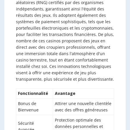
aléatoires (RNG) certifiés par des organismes
indépendants, garantissant ainsi l'équité des
résultats des jeux. Ils adoptent également des
systèmes de paiement sophistiqués, tels que les
portefeuilles électroniques et les cryptomonnaies,
pour faciliter les transactions financières. De plus,
nombre de ces casinos proposent des jeux en
direct avec des croupiers professionnels, offrant
une immersion totale dans l'atmosphère d'un
casino terrestre, tout en étant confortablement
installé chez soi. Ces innovations technologiques
visent à offrir une expérience de jeu plus
transparente, plus sécurisée et plus divertissante.
Fonctionnalité
Avantage
Bonus de
Attirer une nouvelle clientèle
Bienvenue
avec des offres généreuses
Protection optimale des
Sécurité
données personnelles et
Avancée