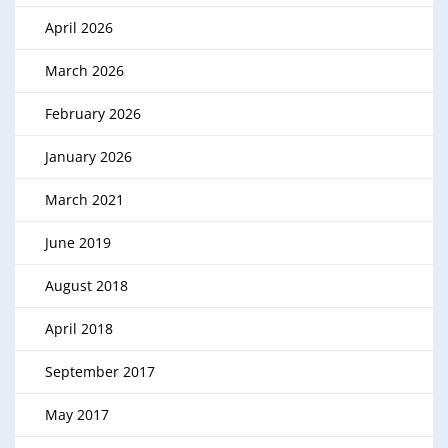
April 2026
March 2026
February 2026
January 2026
March 2021
June 2019
August 2018
April 2018
September 2017
May 2017