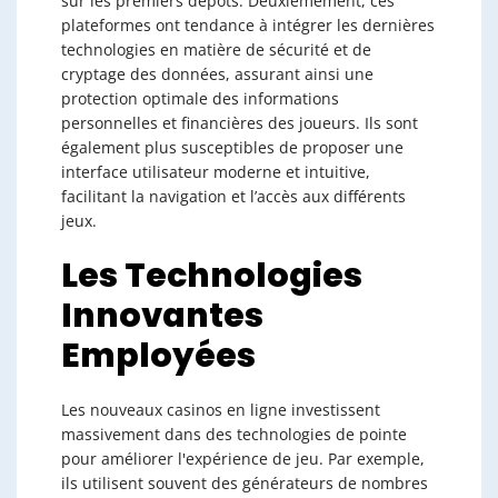
sur les premiers dépôts. Deuxièmement, ces
plateformes ont tendance à intégrer les dernières
technologies en matière de sécurité et de
cryptage des données, assurant ainsi une
protection optimale des informations
personnelles et financières des joueurs. Ils sont
également plus susceptibles de proposer une
interface utilisateur moderne et intuitive,
facilitant la navigation et l’accès aux différents
jeux.
Les Technologies
Innovantes
Employées
Les nouveaux casinos en ligne investissent
massivement dans des technologies de pointe
pour améliorer l'expérience de jeu. Par exemple,
ils utilisent souvent des générateurs de nombres