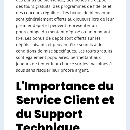
des tours gratuits, des programmes de fidélité et
des concours réguliers. Les bonus de bienvenue
sont généralement offerts aux joueurs lors de leur
premier dépôt et peuvent représenter un
pourcentage du montant déposé ou un montant
fixe. Les bonus de dépôt sont offerts sur les
dépôts suivants et peuvent être soumis à des
conditions de mise spécifiques. Les tours gratuits
sont également populaires, permettant aux
joueurs de tenter leur chance sur les machines à
sous sans risquer leur propre argent.
L'Importance du
Service Client et
du Support
Technique