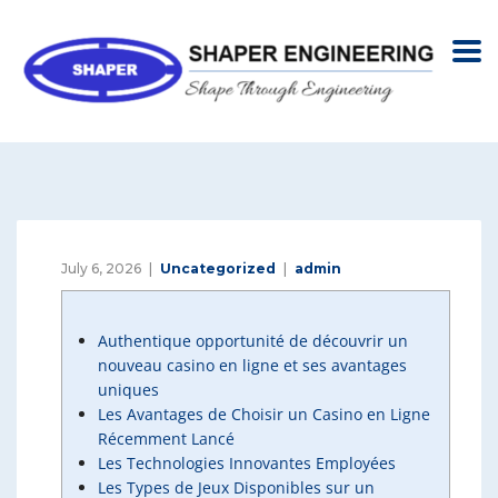
July 6, 2026
Uncategorized
admin
Authentique opportunité de découvrir un
nouveau casino en ligne et ses avantages
uniques
Les Avantages de Choisir un Casino en Ligne
Récemment Lancé
Les Technologies Innovantes Employées
Les Types de Jeux Disponibles sur un