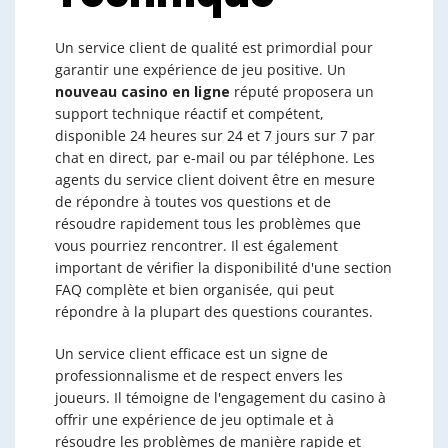
Un service client de qualité est primordial pour
garantir une expérience de jeu positive. Un
nouveau casino en ligne
réputé proposera un
support technique réactif et compétent,
disponible 24 heures sur 24 et 7 jours sur 7 par
chat en direct, par e-mail ou par téléphone. Les
agents du service client doivent être en mesure
de répondre à toutes vos questions et de
résoudre rapidement tous les problèmes que
vous pourriez rencontrer. Il est également
important de vérifier la disponibilité d'une section
FAQ complète et bien organisée, qui peut
répondre à la plupart des questions courantes.
Un service client efficace est un signe de
professionnalisme et de respect envers les
joueurs. Il témoigne de l'engagement du casino à
offrir une expérience de jeu optimale et à
résoudre les problèmes de manière rapide et