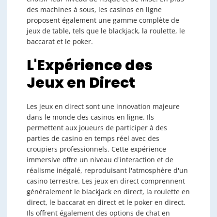
des machines à sous, les casinos en ligne
proposent également une gamme complète de
jeux de table, tels que le blackjack, la roulette, le
baccarat et le poker.
L'Expérience des
Jeux en Direct
Les jeux en direct sont une innovation majeure
dans le monde des casinos en ligne. Ils
permettent aux joueurs de participer à des
parties de casino en temps réel avec des
croupiers professionnels. Cette expérience
immersive offre un niveau d'interaction et de
réalisme inégalé, reproduisant l'atmosphère d'un
casino terrestre. Les jeux en direct comprennent
généralement le blackjack en direct, la roulette en
direct, le baccarat en direct et le poker en direct.
Ils offrent également des options de chat en