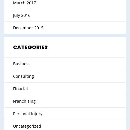
March 2017
July 2016
December 2015
CATEGORIES
Business
Consulting
Finacial
Franchising
Personal Injury
Uncategorized