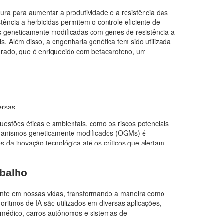
tura para aumentar a produtividade e a resistência das
ência a herbicidas permitem o controle eficiente de
as geneticamente modificadas com genes de resistência a
. Além disso, a engenharia genética tem sido utilizada
ourado, que é enriquecido com betacaroteno, um
ersas.
estões éticas e ambientais, como os riscos potenciais
rganismos geneticamente modificados (OGMs) é
s da inovação tecnológica até os críticos que alertam
abalho
resente em nossas vidas, transformando a maneira como
itmos de IA são utilizados em diversas aplicações,
 médico, carros autônomos e sistemas de