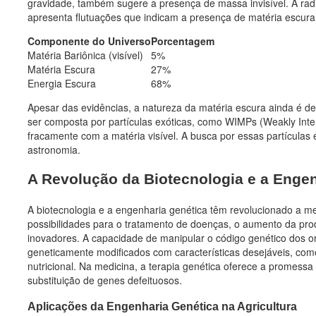
gravidade, também sugere a presença de massa invisível. A rad
apresenta flutuações que indicam a presença de matéria escura 
Componente do Universo
Porcentagem
Matéria Bariônica (visível)
5%
Matéria Escura
27%
Energia Escura
68%
Apesar das evidências, a natureza da matéria escura ainda é de
ser composta por partículas exóticas, como WIMPs (Weakly Inter
fracamente com a matéria visível. A busca por essas partículas é
astronomia.
A Revolução da Biotecnologia e a Enge
A biotecnologia e a engenharia genética têm revolucionado a med
possibilidades para o tratamento de doenças, o aumento da pro
inovadores. A capacidade de manipular o código genético dos or
geneticamente modificados com características desejáveis, como 
nutricional. Na medicina, a terapia genética oferece a promessa
substituição de genes defeituosos.
Aplicações da Engenharia Genética na Agricultura