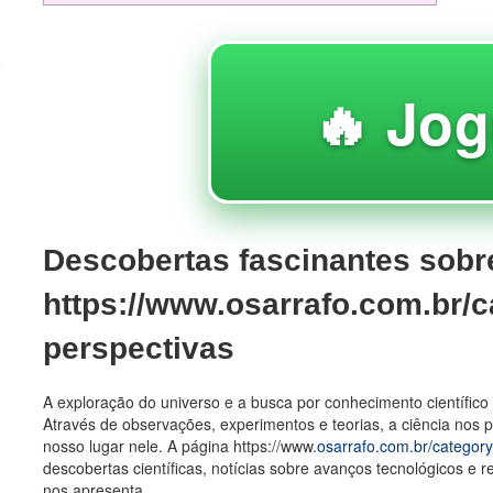
8
🔥 Jog
Descobertas fascinantes sobr
https://www.osarrafo.com.br/c
perspectivas
A exploração do universo e a busca por conhecimento científi
Através de observações, experimentos e teorias, a ciência no
nosso lugar nele. A página https://www.
osarrafo.com.br/category
descobertas científicas, notícias sobre avanços tecnológicos e 
nos apresenta.