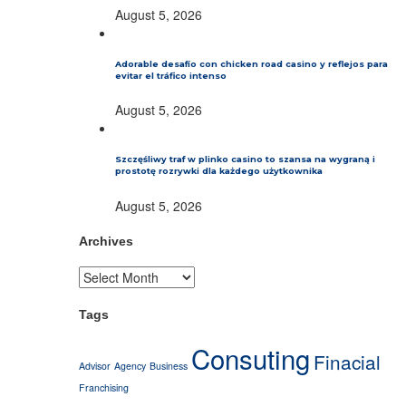
August 5, 2026
Adorable desafío con chicken road casino y reflejos para
evitar el tráfico intenso
August 5, 2026
Szczęśliwy traf w plinko casino to szansa na wygraną i
prostotę rozrywki dla każdego użytkownika
August 5, 2026
Archives
Archives
Tags
Consuting
Finacial
Advisor
Agency
Business
Franchising