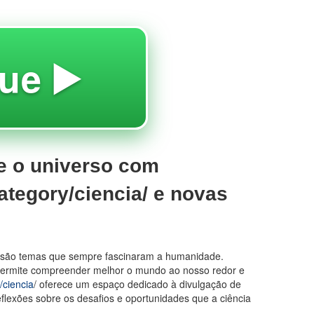
ue ▶️
e o universo com
ategory/ciencia/ e novas
co são temas que sempre fascinaram a humanidade.
s permite compreender melhor o mundo ao nosso redor e
/ciencia
/ oferece um espaço dedicado à divulgação de
reflexões sobre os desafios e oportunidades que a ciência