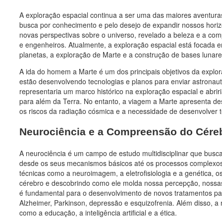
A exploração espacial continua a ser uma das maiores aventura
busca por conhecimento e pelo desejo de expandir nossos horiz
novas perspectivas sobre o universo, revelado a beleza e a com
e engenheiros. Atualmente, a exploração espacial está focada 
planetas, a exploração de Marte e a construção de bases lunare
A ida do homem a Marte é um dos principais objetivos da explor
estão desenvolvendo tecnologias e planos para enviar astronau
representaria um marco histórico na exploração espacial e abri
para além da Terra. No entanto, a viagem a Marte apresenta des
os riscos da radiação cósmica e a necessidade de desenvolver t
Neurociência e a Compreensão do Cér
A neurociência é um campo de estudo multidisciplinar que bus
desde os seus mecanismos básicos até os processos complexo
técnicas como a neuroimagem, a eletrofisiologia e a genética, o
cérebro e descobrindo como ele molda nossa percepção, noss
é fundamental para o desenvolvimento de novos tratamentos par
Alzheimer, Parkinson, depressão e esquizofrenia. Além disso, a
como a educação, a inteligência artificial e a ética.