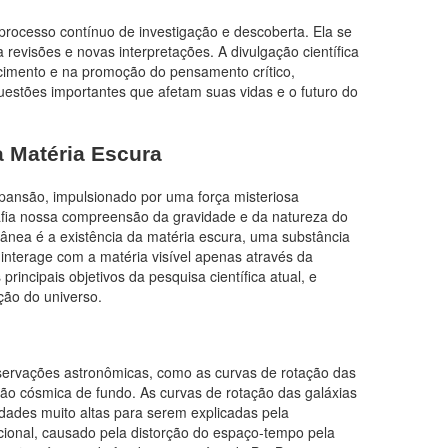
processo contínuo de investigação e descoberta. Ela se
 revisões e novas interpretações. A divulgação científica
imento e na promoção do pensamento crítico,
estões importantes que afetam suas vidas e o futuro do
a Matéria Escura
ansão, impulsionado por uma força misteriosa
fia nossa compreensão da gravidade e da natureza do
nea é a existência da matéria escura, uma substância
interage com a matéria visível apenas através da
incipais objetivos da pesquisa científica atual, e
ção do universo.
observações astronômicas, como as curvas de rotação das
iação cósmica de fundo. As curvas de rotação das galáxias
dades muito altas para serem explicadas pela
tacional, causado pela distorção do espaço-tempo pela