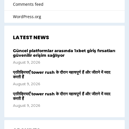
Comments feed
WordPress.org
LATEST NEWS
Güncel platformlar arasında 1xbet giriş fırsatları
güvenilir erişim sağlıyor
August 9, 2026
प्रतिक्रियाएँ tower rush के दौरान महत्वपूर्ण हैं और जीतने में मदद
करती हैं
August 9, 2026
प्रतिक्रियाएँ tower rush के दौरान महत्वपूर्ण हैं और जीतने में मदद
करती हैं
August 9, 2026