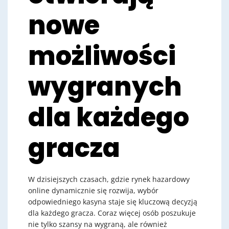
nowe
możliwości
wygranych
dla każdego
gracza
W dzisiejszych czasach, gdzie rynek hazardowy
online dynamicznie się rozwija, wybór
odpowiedniego kasyna staje się kluczową decyzją
dla każdego gracza. Coraz więcej osób poszukuje
nie tylko szansy na wygraną, ale również