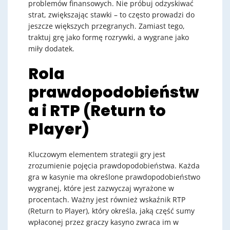
problemów finansowych. Nie próbuj odzyskiwać
strat, zwiększając stawki – to często prowadzi do
jeszcze większych przegranych. Zamiast tego,
traktuj grę jako formę rozrywki, a wygrane jako
miły dodatek.
Rola
prawdopodobieństw
a i RTP (Return to
Player)
Kluczowym elementem strategii gry jest
zrozumienie pojęcia prawdopodobieństwa. Każda
gra w kasynie ma określone prawdopodobieństwo
wygranej, które jest zazwyczaj wyrażone w
procentach. Ważny jest również wskaźnik RTP
(Return to Player), który określa, jaką część sumy
wpłaconej przez graczy kasyno zwraca im w