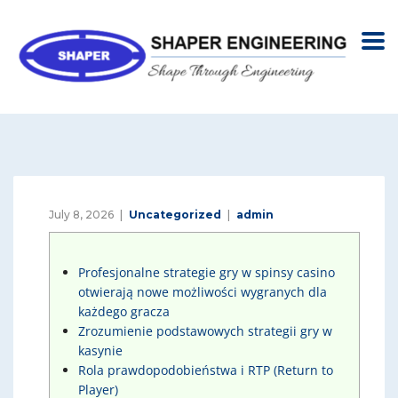
July 8, 2026
Uncategorized
admin
Profesjonalne strategie gry w spinsy casino
otwierają nowe możliwości wygranych dla
każdego gracza
Zrozumienie podstawowych strategii gry w
kasynie
Rola prawdopodobieństwa i RTP (Return to
Player)