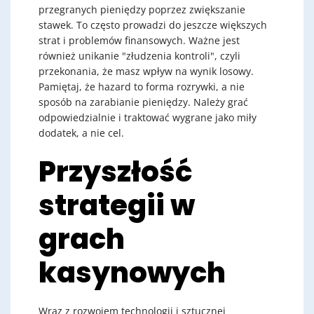
przegranych pieniędzy poprzez zwiększanie
stawek. To często prowadzi do jeszcze większych
strat i problemów finansowych. Ważne jest
również unikanie "złudzenia kontroli", czyli
przekonania, że masz wpływ na wynik losowy.
Pamiętaj, że hazard to forma rozrywki, a nie
sposób na zarabianie pieniędzy. Należy grać
odpowiedzialnie i traktować wygrane jako miły
dodatek, a nie cel.
Przyszłość
strategii w
grach
kasynowych
Wraz z rozwojem technologii i sztucznej