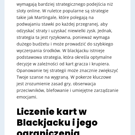
wymagają bardziej strategicznego podejścia niż
sloty online. W ruletce popularne są strategie
takie jak Martingale, które polegają na
podwajaniu stawki po każdej przegranej, aby
odzyskać straty i uzyskać niewielki zysk. Jednak,
strategia ta jest ryzykowna, ponieważ wymaga
dużego budżetu i może prowadzić do szybkiego
wyczerpania środków. W blackjacku istnieje
podstawowa strategia, która określa optymalne
decyzje w zależności od kart gracza i krupiera.
Opanowanie tej strategii może znacznie zwiększyć
Twoje szanse na wygraną. W pokerze kluczowe
jest zrozumienie zasad gry, obserwacja
przeciwników, blefowanie i umiejętne zarządzanie
emocjami.
Liczenie kart w
Blackjacku i jego
ograniczenia