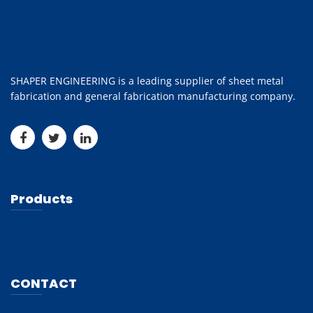
SHAPER ENGINEERING is a leading supplier of sheet metal
fabrication and general fabrication manufacturing company.
Products
CONTACT