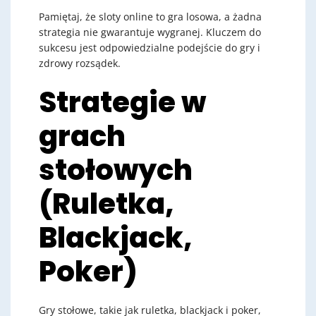
Pamiętaj, że sloty online to gra losowa, a żadna
strategia nie gwarantuje wygranej. Kluczem do
sukcesu jest odpowiedzialne podejście do gry i
zdrowy rozsądek.
Strategie w
grach
stołowych
(Ruletka,
Blackjack,
Poker)
Gry stołowe, takie jak ruletka, blackjack i poker,