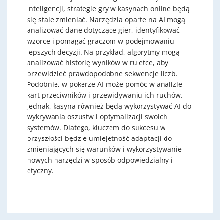
inteligencji, strategie gry w kasynach online będą
się stale zmieniać. Narzędzia oparte na AI mogą
analizować dane dotyczące gier, identyfikować
wzorce i pomagać graczom w podejmowaniu
lepszych decyzji. Na przykład, algorytmy mogą
analizować historię wyników w ruletce, aby
przewidzieć prawdopodobne sekwencje liczb.
Podobnie, w pokerze AI może pomóc w analizie
kart przeciwników i przewidywaniu ich ruchów.
Jednak, kasyna również będą wykorzystywać AI do
wykrywania oszustw i optymalizacji swoich
systemów. Dlatego, kluczem do sukcesu w
przyszłości będzie umiejętność adaptacji do
zmieniających się warunków i wykorzystywanie
nowych narzędzi w sposób odpowiedzialny i
etyczny.