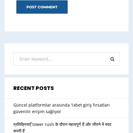
RECENT POSTS
Güncel platformlar arasında 1xbet giriş fırsatları
güvenilir erişim sağlıyor
प्रतिक्रियाएँ tower rush के दौरान महत्वपूर्ण हैं और जीतने में मदद
करती हैं